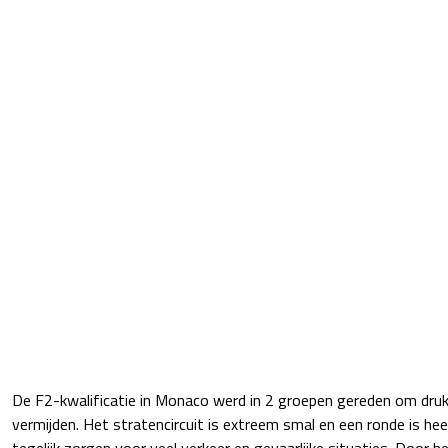
De F2-kwalificatie in Monaco werd in 2 groepen gereden om druk
vermijden. Het stratencircuit is extreem smal en een ronde is hee
tegelijk zorgen voor veel verkeer en gevaarlijke situaties. Door he