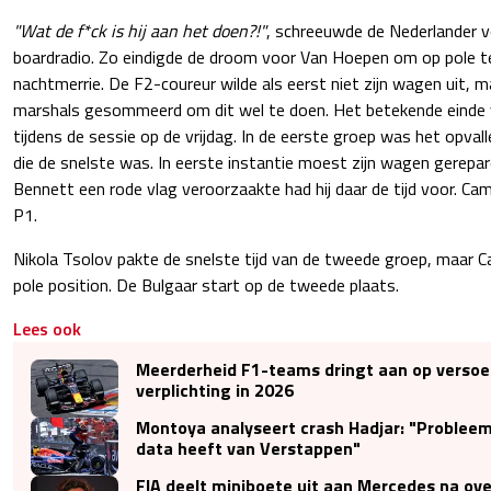
"Wat de f*ck is hij aan het doen?!"
, schreeuwde de Nederlander v
boardradio. Zo eindigde de droom voor Van Hoepen om op pole te
nachtmerrie. De F2-coureur wilde als eerst niet zijn wagen uit, m
marshals gesommeerd om dit wel te doen. Het betekende einde 
tijdens de sessie op de vrijdag. In de eerste groep was het opv
die de snelste was. In eerste instantie moest zijn wagen gerep
Bennett een rode vlag veroorzaakte had hij daar de tijd voor. C
P1.
Nikola Tsolov pakte de snelste tijd van de tweede groep, maar 
pole position. De Bulgaar start op de tweede plaats.
Lees ook
Meerderheid F1-teams dringt aan op versoep
verplichting in 2026
Montoya analyseert crash Hadjar: "Probleem 
data heeft van Verstappen"
FIA deelt miniboete uit aan Mercedes na ov