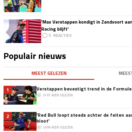
'Max Verstappen kondigt in Zandvoort aan d
Racing blijft'
5
Populair nieuws
MEEST GELEZEN
MEES
Verstappen bevestigt trend in de Formule 1:
1
5167
KEER GELEZEN
'Red Bull loopt steeds achter de feiten a
2
bloot'
2699
KEER GELEZEN