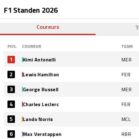
F1 Standen
2026
Coureurs
T
POS.
COUREUR
TEAM
1
Kimi Antonelli
MER
2
Lewis Hamilton
FER
3
George Russell
MER
4
Charles Leclerc
FER
5
Lando Norris
MCL
6
Max Verstappen
RBR