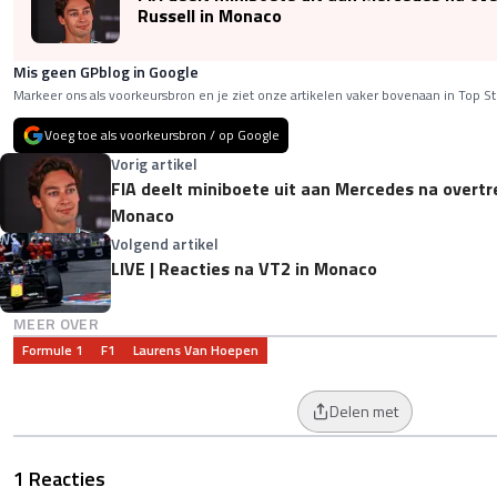
Russell in Monaco
Mis geen GPblog in Google
Markeer ons als voorkeursbron en je ziet onze artikelen vaker bovenaan in Top St
Voeg toe als voorkeursbron / op Google
Vorig artikel
FIA deelt miniboete uit aan Mercedes na overtre
Monaco
Volgend artikel
LIVE | Reacties na VT2 in Monaco
MEER OVER
Formule 1
F1
Laurens Van Hoepen
Delen met
1 Reacties