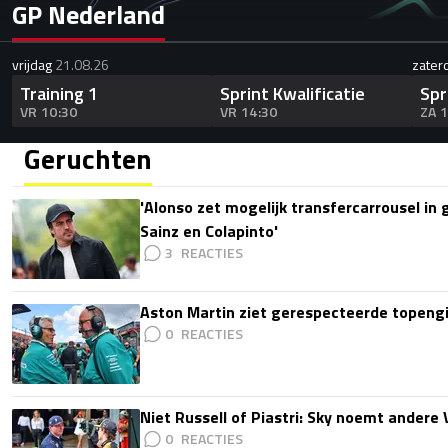
GP Nederland
vrijdag
21.08.26
zater
Training 1
Sprint Kwalificatie
Spr
VR 10:30
VR 14:30
ZA 
Geruchten
'Alonso zet mogelijk transfercarrousel in
Sainz en Colapinto'
3
Aston Martin ziet gerespecteerde topengi
0
Niet Russell of Piastri: Sky noemt ander
0