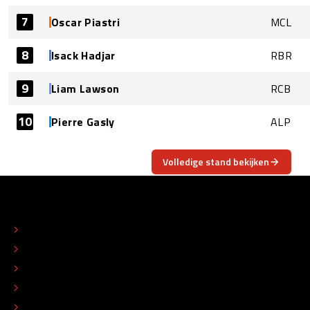
7
Oscar Piastri
MCL
8
Isack Hadjar
RBR
9
Liam Lawson
RCB
10
Pierre Gasly
ALP
Volledige stand bekijken
OVER
CONTACT
REDACTIONEEL STATUUT
COLOFON
ADVERTEREN
TIP DE REDACTIE