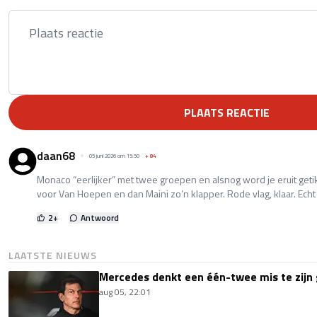
PLAATS REACTIE
daan68
05 juni 2026 om 15:50
+
84
Monaco “eerlijker” met twee groepen en alsnog word je eruit ge
voor Van Hoepen en dan Maini zo’n klapper. Rode vlag, klaar. Ech
2
+
Antwoord
LAATSTE NIEUWS
Mercedes denkt een één-twee mis te zijn 
aug 05, 22:01