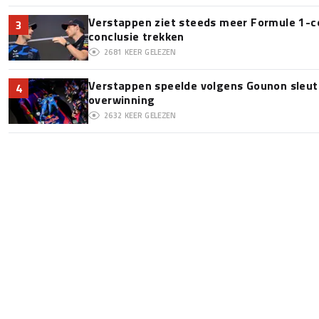
Verstappen ziet steeds meer Formule 1-c
3
conclusie trekken
2681
KEER GELEZEN
Verstappen speelde volgens Gounon sleute
4
overwinning
2632
KEER GELEZEN