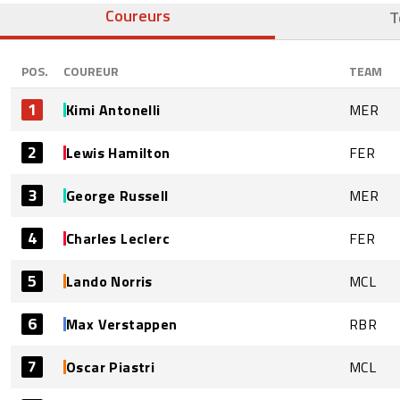
Coureurs
T
POS.
COUREUR
TEAM
1
Kimi Antonelli
MER
2
Lewis Hamilton
FER
3
George Russell
MER
4
Charles Leclerc
FER
5
Lando Norris
MCL
6
Max Verstappen
RBR
7
Oscar Piastri
MCL