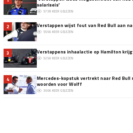
salariseis'
5738
KEER GELEZEN
Verstappen wijst fout van Red Bull aan na
2
5556
KEER GELEZEN
Verstappens inhaalactie op Hamilton krijg
3
5250
KEER GELEZEN
Mercedes-kopstuk vertrekt naar Red Bull
4
woorden voor Wolff
3006
KEER GELEZEN