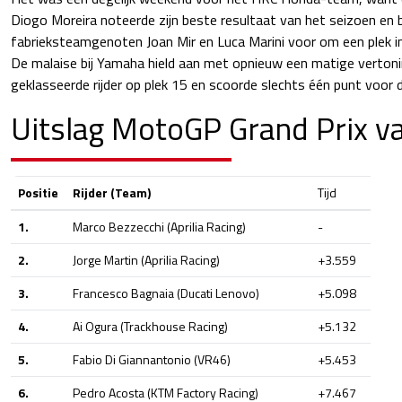
Diogo Moreira noteerde zijn beste resultaat van het seizoen en bl
fabrieksteamgenoten Joan Mir en Luca Marini voor om een plek in
De malaise bij Yamaha hield aan met opnieuw een matige vertonin
geklasseerde rijder op plek 15 en scoorde slechts één punt voor 
Uitslag MotoGP Grand Prix van
Positie
Rijder (Team)
Tijd
1.
Marco Bezzecchi (Aprilia Racing)
-
2.
Jorge Martin (Aprilia Racing)
+3.559
3.
Francesco Bagnaia (Ducati Lenovo)
+5.098
4.
Ai Ogura (Trackhouse Racing)
+5.132
5.
Fabio Di Giannantonio (VR46)
+5.453
6.
Pedro Acosta (KTM Factory Racing)
+7.467