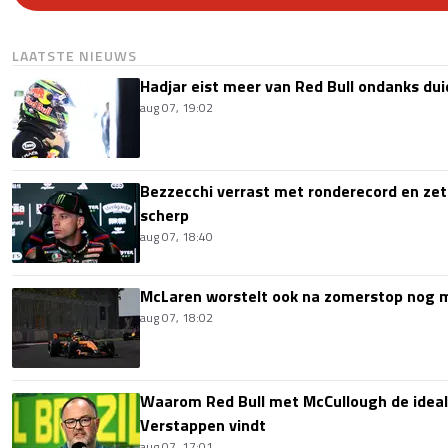
LAATSTE NIEUWS
Hadjar eist meer van Red Bull ondanks dui
aug 07, 19:02
Bezzecchi verrast met ronderecord en zet t
scherp
aug 07, 18:40
McLaren worstelt ook na zomerstop nog
aug 07, 18:02
Waarom Red Bull met McCullough de idea
Verstappen vindt
aug 07, 17:01