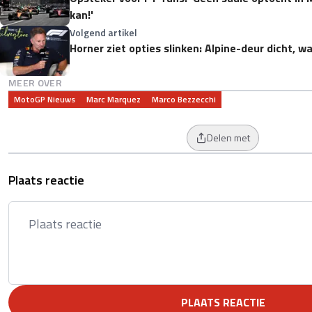
kan!'
Volgend artikel
Horner ziet opties slinken: Alpine-deur dicht, 
MEER OVER
MotoGP Nieuws
Marc Marquez
Marco Bezzecchi
Delen met
Plaats reactie
PLAATS REACTIE