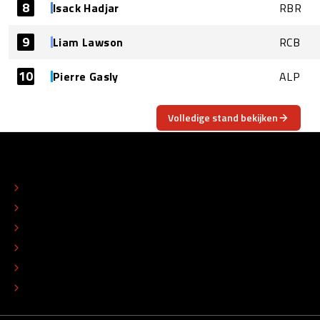
8
Isack Hadjar
RBR
9
Liam Lawson
RCB
10
Pierre Gasly
ALP
Volledige stand bekijken
OVER
CONTACT
REDACTIONEEL STATUUT
COLOFON
ADVERTEREN
TIP DE REDACTIE
WERKEN BIJ