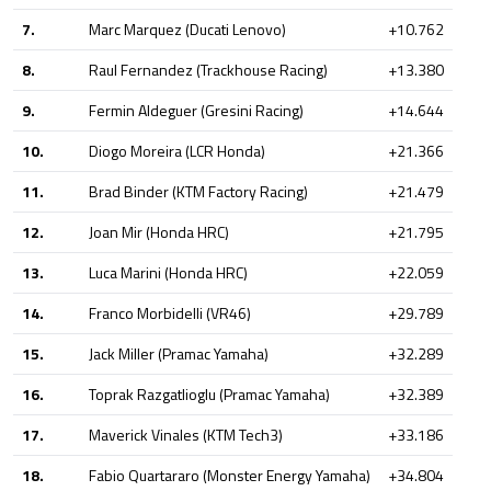
7.
Marc Marquez (Ducati Lenovo)
+10.762
8.
Raul Fernandez (Trackhouse Racing)
+13.380
9.
Fermin Aldeguer (Gresini Racing)
+14.644
10.
Diogo Moreira (LCR Honda)
+21.366
11.
Brad Binder (KTM Factory Racing)
+21.479
12.
Joan Mir (Honda HRC)
+21.795
13.
Luca Marini (Honda HRC)
+22.059
14.
Franco Morbidelli (VR46)
+29.789
15.
Jack Miller (Pramac Yamaha)
+32.289
16.
Toprak Razgatlioglu (Pramac Yamaha)
+32.389
17.
Maverick Vinales (KTM Tech3)
+33.186
18.
Fabio Quartararo (Monster Energy Yamaha)
+34.804