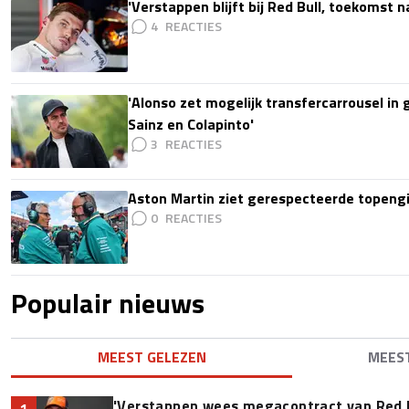
'Verstappen blijft bij Red Bull, toekomst 
4
'Alonso zet mogelijk transfercarrousel in
Sainz en Colapinto'
3
Aston Martin ziet gerespecteerde topengi
0
Populair nieuws
MEEST GELEZEN
MEES
'Verstappen wees megacontract van Red 
1