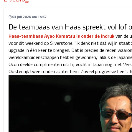
03 juli 2026 om 14:57
De teambaas van Haas spreekt vol lof o
Haas-teambaas Ayao Komatsu is onder de indruk
van de u
voor dit weekend op Silverstone. "Ik denk niet dat wij in staat
upgrade in één keer te brengen. Dat is precies de reden waaro
wereldkampioenschappen hebben gewonnen," aldus de Japanne
Ocon deelde complimenten uit: hij vocht in Japan nog met Vers
Oostenrijk twee ronden achter hem. Zoveel progressie heeft R