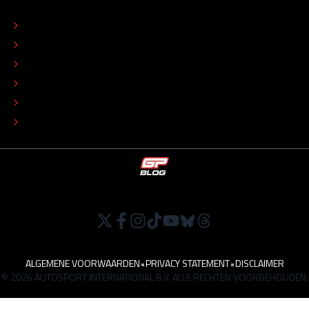
OVER
CONTACT
REDACTIONEEL STATUUT
COLOFON
ADVERTEREN
TIP DE REDACTIE
WERKEN BIJ
ALGEMENE VOORWAARDEN
•
PRIVACY STATEMENT
•
DISCLAIMER
© 2026 AUTOSPORT INTERNATIONAL B.V. ALLE RECHTEN VOORBEHOUDEN.