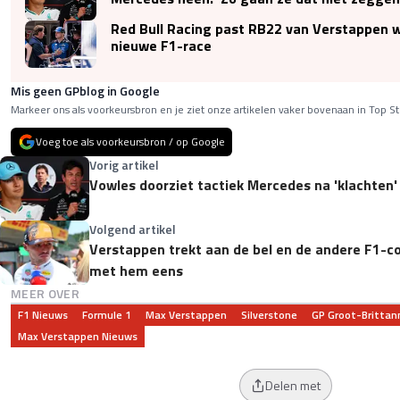
Red Bull Racing past RB22 van Verstappen 
nieuwe F1-race
Mis geen GPblog in Google
Markeer ons als voorkeursbron en je ziet onze artikelen vaker bovenaan in Top St
Voeg toe als voorkeursbron / op Google
Vorig artikel
Vowles doorziet tactiek Mercedes na 'klachten' 
Volgend artikel
Verstappen trekt aan de bel en de andere F1-co
met hem eens
MEER OVER
F1 Nieuws
Formule 1
Max Verstappen
Silverstone
GP Groot-Brittan
Max Verstappen Nieuws
Delen met