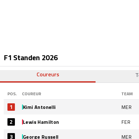
F1 Standen
2026
Coureurs
T
POS.
COUREUR
TEAM
1
Kimi Antonelli
MER
2
Lewis Hamilton
FER
3
George Russell
MER