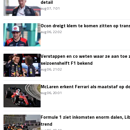
detail
aug 07, 7:01
Ocon dreigt klem te komen zitten op tran
aug 06, 22:02
Verstappen en co weten waar ze aan toe z
seizoenshelft F1 bekend
aug 06, 21:02
McLaren erkent Ferrari als maatstaf op 
aug 06, 20:01
Formule 1 ziet inkomsten enorm dalen, Lib
trend