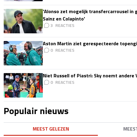
'Alonso zet mogelijk transfercarrousel in
Sainz en Colapinto'
3
Aston Martin ziet gerespecteerde topengi
0
Niet Russell of Piastri: Sky noemt ander
0
Populair nieuws
MEEST GELEZEN
MEES