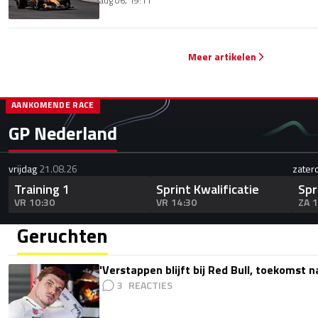
aug 06, 19:11
Meer artikelen
AANKOMENDE RACE
GP Nederland
vrijdag
21.08.26
zater
Training 1
Sprint Kwalificatie
Spr
VR 10:30
VR 14:30
ZA 
Geruchten
'Verstappen blijft bij Red Bull, toekomst 
3