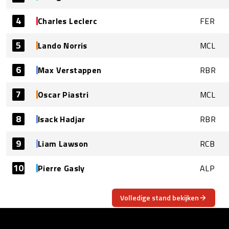
4
Charles Leclerc
FER
5
Lando Norris
MCL
6
Max Verstappen
RBR
7
Oscar Piastri
MCL
8
Isack Hadjar
RBR
9
Liam Lawson
RCB
10
Pierre Gasly
ALP
Volledige stand bekijken