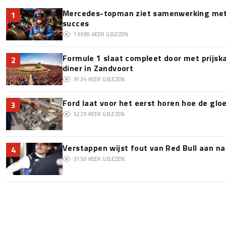
Mercedes-topman ziet samenwerking met 
1
succes
13085
KEER GELEZEN
Formule 1 slaat compleet door met prijska
2
diner in Zandvoort
9124
KEER GELEZEN
Ford laat voor het eerst horen hoe de glo
3
5229
KEER GELEZEN
Verstappen wijst fout van Red Bull aan na
4
3150
KEER GELEZEN