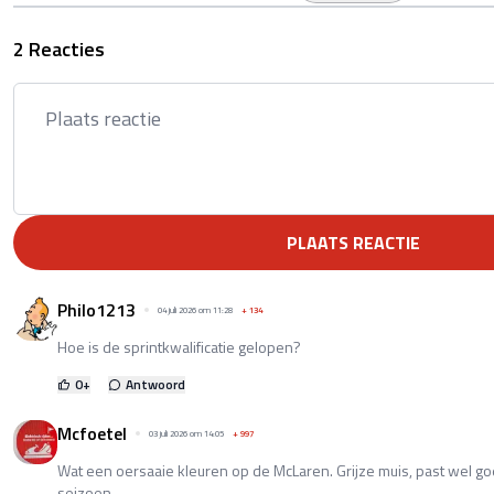
2 Reacties
PLAATS REACTIE
Philo1213
04 juli 2026 om 11:28
+
134
Hoe is de sprintkwalificatie gelopen?
0
+
Antwoord
Mcfoetel
03 juli 2026 om 14:05
+
997
Wat een oersaaie kleuren op de McLaren. Grijze muis, past wel goe
seizoen.