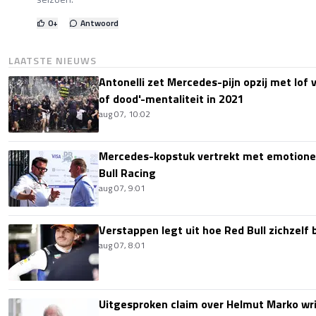
0
+
Antwoord
LAATSTE NIEUWS
Antonelli zet Mercedes-pijn opzij met lof
of dood'-mentaliteit in 2021
aug 07, 10:02
Mercedes-kopstuk vertrekt met emotione
Bull Racing
aug 07, 9:01
Verstappen legt uit hoe Red Bull zichzelf 
aug 07, 8:01
Uitgesproken claim over Helmut Marko wri