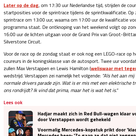
Later op de dag
, om 17:30 uur Nederlandse tijd, strijden de co
startposities voor de sprintrace tijdens de sprintkwalificatie. Op 
sprintrace om 13:00 uur, waarna om 17:00 uur de kwalificatie vo
programma staat. De ontknoping van het weekend volgt op zond
16:00 uur de lichten uitgaan voor de Grand Prix van Groot-Britta
Silverstone Circuit.
Voor de race op de zondag staat er ook nog een LEGO-race op 
coureurs in de koningsklasse van de autosport. Twee uur voordat
zullen Max Verstappen en Lewis Hamilton (
weliswaar met tege
wedstrijd. Verstappen zei namelijk het volgende:
"Als het aan mij
normale drivers parade zijn. Wat is er mis met een elektrische tr
ons rondrijdt? Ik vind dat prima, maar het is wat het is."
Lees ook
Hadjar maakt zich in Red Bull-wagen klaar vo
door Verstappen wordt gehekeld
Voormalig Mercedes-kopstuk prikt door 'kla
Mercedes heen: 'Zo gaan ze dat niet zeggen