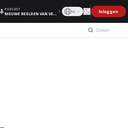
PODCAST
OGP
Inloggen
NL
NIEUWE BEELDEN VAN VER
STAPPEN EN WOLFF: 'WIE
WEET IS ER NU GETEKEND'