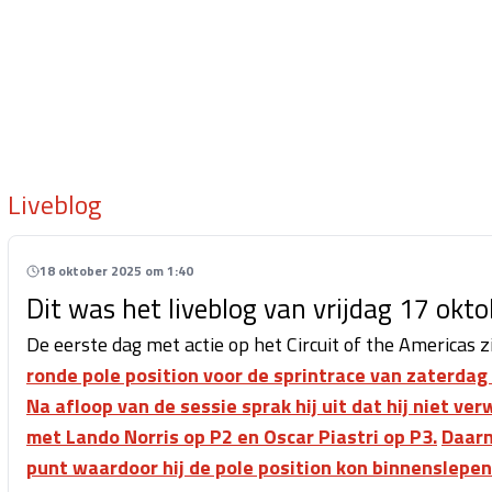
Liveblog
18 oktober 2025 om 1:40
Dit was het liveblog van vrijdag 17 okto
De eerste dag met actie op het Circuit of the Americas z
ronde pole position voor de sprintrace van zaterdag
Na afloop van de sessie sprak hij uit dat hij niet v
met Lando Norris op P2 en Oscar Piastri op P3.
Daarn
punt waardoor hij de pole position kon binnenslepen