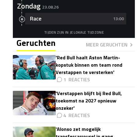
Zondag
23.08.26
Race
13:00
TIJDEN ZIJN IN JE LOKALE TIJDZONE
Geruchten
MEER GERUCHTEN
'Red Bull haalt Aston Martin-
kopstuk binnen om team rond
Verstappen te versterken'
1
'Verstappen blijft bij Red Bull,
toekomst na 2027 opnieuw
onzeker'
4
'Alonso zet mogelijk
transfercarrousel in gang,