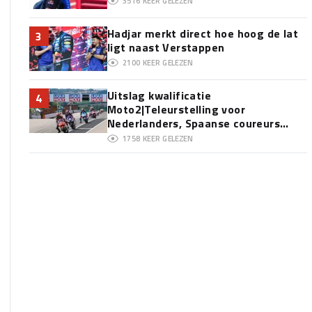
3516
KEER GELEZEN
Hadjar merkt direct hoe hoog de lat
3
ligt naast Verstappen
2100
KEER GELEZEN
Uitslag kwalificatie
4
Moto2|Teleurstelling voor
Nederlanders, Spaanse coureurs
domineren
1758
KEER GELEZEN