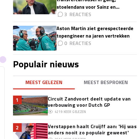
stoelendans voor Sainz en
Colapinto'
3
Aston Martin ziet gerespecteerde
topengineer na jaren vertrekken
0
Populair nieuws
MEEST GELEZEN
MEEST BESPROKEN
Circuit Zandvoort deelt update van
1
verbouwing voor Dutch GP
4219
KEER GELEZEN
Verstappen haalt Cruijff aan: 'Hij was
2
anders nooit zo populair geweest'