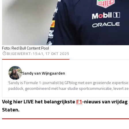
Foto: Red Bull Content Pool
BIJGEWERKT
:
15:41, 17 OKT 2025
Sandy van Wijngaarden
Sandy is Formule 1-journalist bij GPblog met een groeiende expertise 
paddock, gecombineerd met haar studie sportcommunicatie, levert ze 
Volg hier LIVE het belangrijkste
F1
-nieuws van vrijdag
Staten.