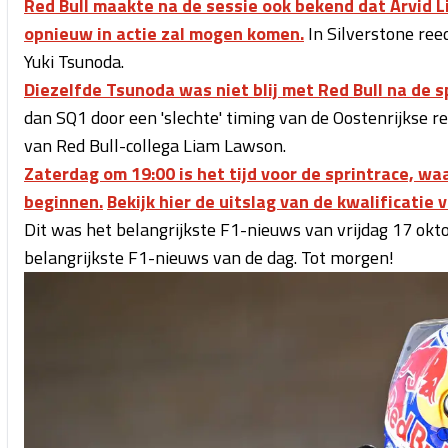
Red Bull maakte na de sessie ook bekend dat Arvid Li
opnieuw in actie zal mogen komen.
In Silverstone reed
Yuki Tsunoda.
Diezelfde Tsunoda was niet blij met Red Bull na de s
dan SQ1 door een 'slechte' timing van de Oostenrijkse r
van Red Bull-collega Liam Lawson.
Zaterdag om 19:00 is het tijd voor de sprintrace, wa
beginnen.
Bekijk hier de uitslag van de kwalificatie 
Dit was het belangrijkste F1-nieuws van vrijdag 17 okt
belangrijkste F1-nieuws van de dag. Tot morgen!