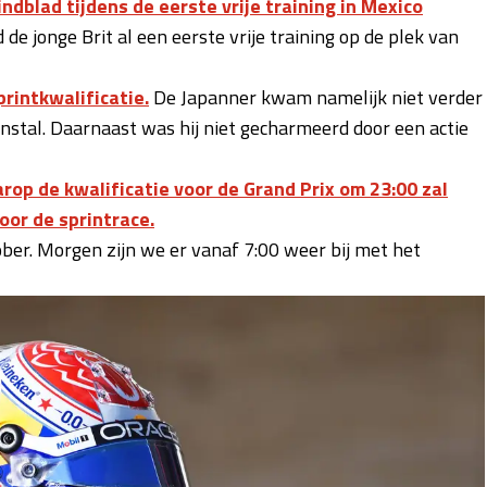
ndblad tijdens de eerste vrije training in Mexico
 de jonge Brit al een eerste vrije training op de plek van
printkwalificatie.
De Japanner kwam namelijk niet verder
enstal. Daarnaast was hij niet gecharmeerd door een actie
arop de kwalificatie voor de Grand Prix om 23:00 zal
voor de sprintrace.
ober. Morgen zijn we er vanaf 7:00 weer bij met het