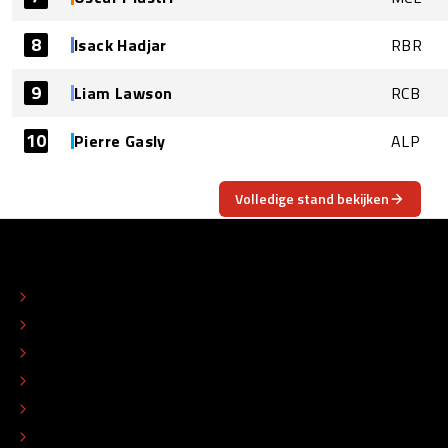
8
Isack Hadjar
RBR
9
Liam Lawson
RCB
10
Pierre Gasly
ALP
Volledige stand bekijken
OVER
CONTACT
REDACTIONEEL STATUUT
COLOFON
ADVERTEREN
TIP DE REDACTIE
WERKEN BIJ