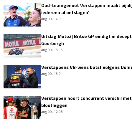
Oud-teamgenoot Verstappen maakt pijnlijk
iedereen al ontslagen'
aug 09, 14:01
Uitslag Moto2| Britse GP eindigt in decept
Goorbergh
aug 09, 13:15
Verstappens V8-wens botst volgens Domen
aug 09, 13:01
Verstappen hoort concurrent verschil met
blootleggen
aug 09, 12:03