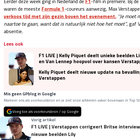
Eerder deze week ging in Nederland de
F1
-film in première. Bij d
waren de meeste
Formule 1
-coureurs aanwezig, Max Verstappe
verkoos tijd met zijn gezin boven het evenement.
‘’Je moet 
naartoe te gaan, want dat is natuurlijk niet hoe het moet’’
, gaf 
absentie.
Lees ook
F1 LIVE | Kelly Piquet deelt unieke beelden L
en Van Lennep hoopvol over kansen Versta
Kelly Piquet deelt nieuwe update na bevallin
Verstappen
Mis geen GPblog in Google
Markeer ons als voorkeursbron en je ziet onze artikelen vaker bovenaan in Top St
Voeg toe als voorkeursbron / op Google
Vorig artikel
F1 LIVE | Verstappen corrigeert Britse interview
nieuwe beelden Lily