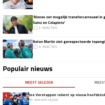
'Alonso zet mogelijk transfercarrousel in
Sainz en Colapinto'
3
Aston Martin ziet gerespecteerde topengi
0
Populair nieuws
MEEST GELEZEN
MEES
Jos Verstappen rekent op nieuw hoofdstu
1
6889
KEER GELEZEN