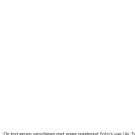
Op Instagram verschijnen met enige regelmaat foto’s van Lily. Z