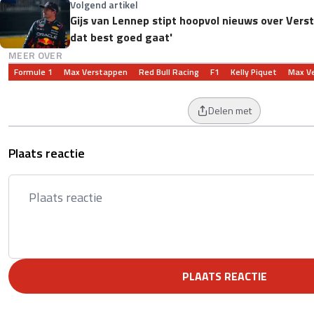
Volgend artikel
Gijs van Lennep stipt hoopvol nieuws over Verst
dat best goed gaat'
MEER OVER
Formule 1
Max Verstappen
Red Bull Racing
F1
Kelly Piquet
Max V
Delen met
Plaats reactie
PLAATS REACTIE