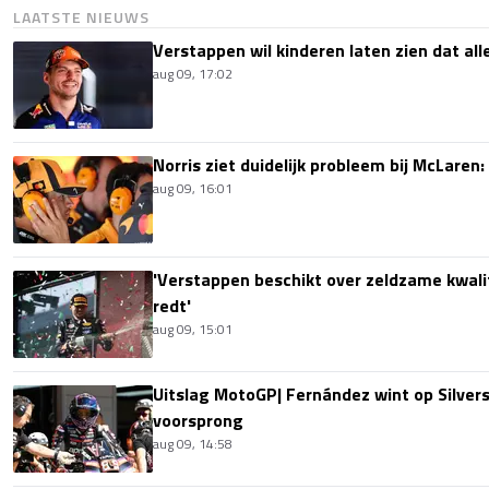
LAATSTE NIEUWS
Verstappen wil kinderen laten zien dat alle
aug 09, 17:02
Norris ziet duidelijk probleem bij McLaren:
aug 09, 16:01
'Verstappen beschikt over zeldzame kwalit
redt'
aug 09, 15:01
Uitslag MotoGP| Fernández wint op Silver
voorsprong
aug 09, 14:58