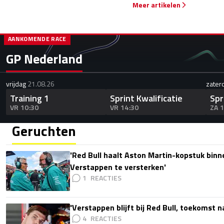
Meer artikelen
AANKOMENDE RACE
GP Nederland
vrijdag
21.08.26
zater
Training 1
Sprint Kwalificatie
Spr
VR 10:30
VR 14:30
ZA 
Geruchten
'Red Bull haalt Aston Martin-kopstuk bin
Verstappen te versterken'
1
'Verstappen blijft bij Red Bull, toekomst 
4