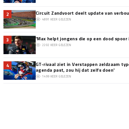
Circuit Zandvoort deelt update van verbo
2
4891
KEER GELEZEN
'Max helpt jongens die op een dood spoor 
3
2202
KEER GELEZEN
GT-rivaal ziet in Verstappen zeldzaam type:
4
agenda past, zou hij dat zelfs doen'
1499
KEER GELEZEN