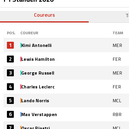
Coureurs
T
POS.
COUREUR
TEAM
1
Kimi Antonelli
MER
2
Lewis Hamilton
FER
3
George Russell
MER
4
Charles Leclerc
FER
5
Lando Norris
MCL
6
Max Verstappen
RBR
7
Oscar Piastri
MCL