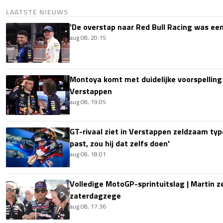
LAATSTE NIEUWS
'De overstap naar Red Bull Racing was een
aug 08, 20:15
Montoya komt met duidelijke voorspellin
Verstappen
aug 08, 19:05
GT-rivaal ziet in Verstappen zeldzaam type
past, zou hij dat zelfs doen'
aug 08, 18:01
Volledige MotoGP-sprintuitslag | Martin z
zaterdagzege
aug 08, 17:36