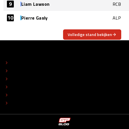
9
Liam Lawson
RCB
10
Pierre Gasly
ALP
Volledige stand bekijken
OVER
CONTACT
REDACTIONEEL STATUUT
COLOFON
ADVERTEREN
TIP DE REDACTIE
WERKEN BIJ