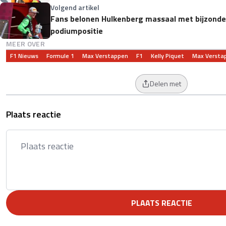
Volgend artikel
Fans belonen Hulkenberg massaal met bijzonder
podiumpositie
MEER OVER
F1 Nieuws
Formule 1
Max Verstappen
F1
Kelly Piquet
Max Versta
Delen met
Plaats reactie
PLAATS REACTIE