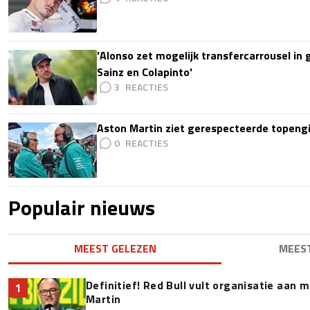
'Alonso zet mogelijk transfercarrousel in
Sainz en Colapinto'
3
Aston Martin ziet gerespecteerde topengi
0
Populair nieuws
MEEST GELEZEN
MEES
Definitief! Red Bull vult organisatie aan
1
Martin