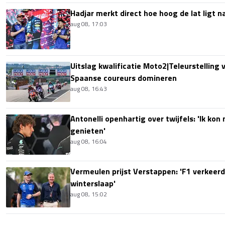
Hadjar merkt direct hoe hoog de lat ligt 
aug 08, 17:03
Uitslag kwalificatie Moto2|Teleurstelling 
Spaanse coureurs domineren
aug 08, 16:43
Antonelli openhartig over twijfels: 'Ik kon
genieten'
aug 08, 16:04
Vermeulen prijst Verstappen: 'F1 verkeerd
winterslaap'
aug 08, 15:02