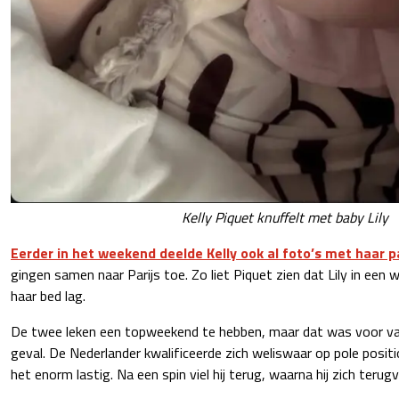
Kelly Piquet knuffelt met baby Lily
Eerder in het weekend deelde Kelly ook al foto’s met haar 
gingen samen naar Parijs toe. Zo liet Piquet zien dat Lily in een
haar bed lag.
De twee leken een topweekend te hebben, maar dat was voor va
geval. De Nederlander kwalificeerde zich weliswaar op pole positio
het enorm lastig. Na een spin viel hij terug, waarna hij zich terugv