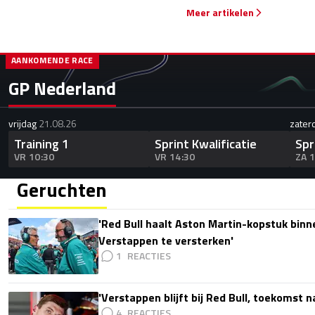
Meer artikelen
AANKOMENDE RACE
GP Nederland
vrijdag
21.08.26
zater
Training 1
Sprint Kwalificatie
Spr
VR 10:30
VR 14:30
ZA 
Geruchten
'Red Bull haalt Aston Martin-kopstuk bin
Verstappen te versterken'
1
'Verstappen blijft bij Red Bull, toekomst 
4