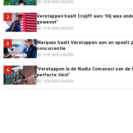
3265
KEER GELEZEN
Verstappen haalt Cruijff aan: 'Hij was and
2
geweest'
3164
KEER GELEZEN
Marquez haalt Verstappen aan en speelt 
3
concurrentie
2797
KEER GELEZEN
'Verstappen is de Nadia Comaneci van de 
4
perfecte tien!'
1366
KEER GELEZEN