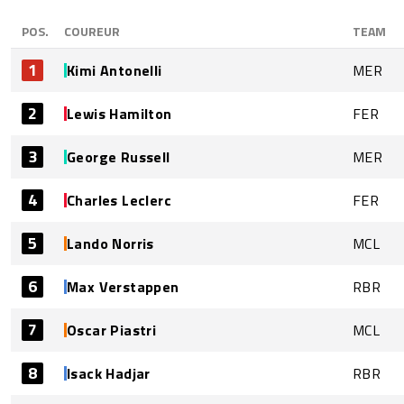
POS.
COUREUR
TEAM
1
Kimi Antonelli
MER
2
Lewis Hamilton
FER
3
George Russell
MER
4
Charles Leclerc
FER
5
Lando Norris
MCL
6
Max Verstappen
RBR
7
Oscar Piastri
MCL
8
Isack Hadjar
RBR