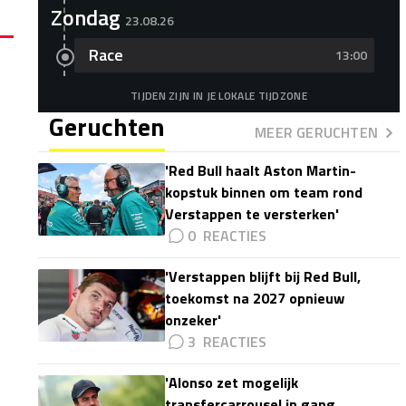
Zondag
23.08.26
Race
13:00
TIJDEN ZIJN IN JE LOKALE TIJDZONE
Geruchten
MEER GERUCHTEN
'Red Bull haalt Aston Martin-
kopstuk binnen om team rond
Verstappen te versterken'
0
'Verstappen blijft bij Red Bull,
toekomst na 2027 opnieuw
onzeker'
3
'Alonso zet mogelijk
transfercarrousel in gang,