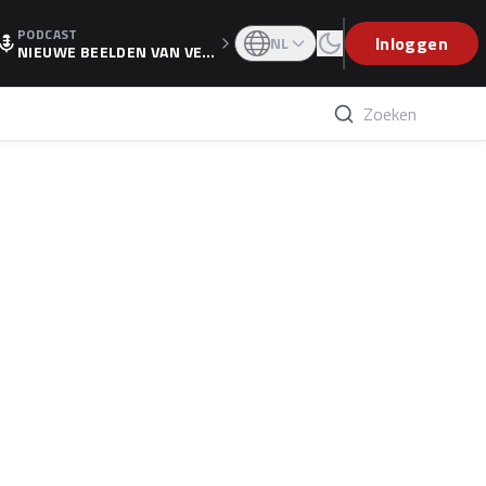
PODCAST
OGP
Inloggen
NL
NIEUWE BEELDEN VAN VER
STAPPEN EN WOLFF: 'WIE
WEET IS ER NU GETEKEND'