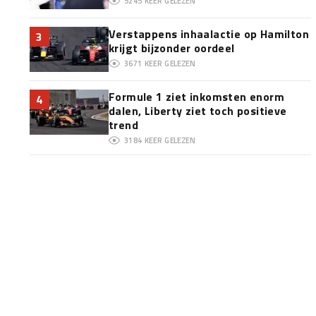
5245
KEER GELEZEN
Verstappens inhaalactie op Hamilton
3
krijgt bijzonder oordeel
3671
KEER GELEZEN
Formule 1 ziet inkomsten enorm
4
dalen, Liberty ziet toch positieve
trend
3184
KEER GELEZEN