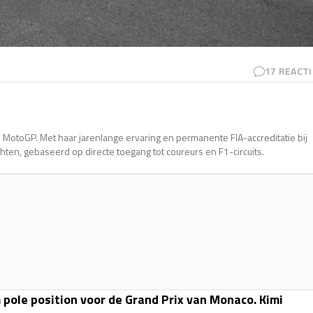
17
REACTI
en MotoGP. Met haar jarenlange ervaring en permanente FIA-accreditatie bij
ten, gebaseerd op directe toegang tot coureurs en F1-circuits.
om pole position voor de Grand Prix van Monaco. Kimi