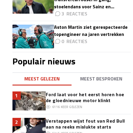
stoelendans voor Sainz en
Colapinto'
3
Aston Martin ziet gerespecteerde
topengineer na jaren vertrekken
0
Populair nieuws
MEEST GELEZEN
MEEST BESPROKEN
Ford laat voor het eerst horen hoe
1
de gloednieuwe motor klinkt
6116
KEER GELEZEN
Verstappen wijst fout van Red Bull
2
aan na reeks mislukte starts