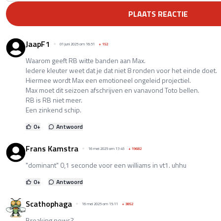
PLAATS REACTIE
JaapF1
01 juni 2025 om 16:51
+
152
Waarom geeft RB witte banden aan Max.
Iedere kleuter weet dat je dat niet 8 ronden voor het einde doet.
Hiermee wordt Max een emotioneel ongeleid projectiel.
Max moet dit seizoen afschrijven en vanavond Toto bellen.
RB is RB niet meer.
Een zinkend schip.
0
+
Antwoord
Frans Kamstra
16 mei 2025 om 17:45
+
19682
"dominant" 0,1 seconde voor een williams in vt1. uhhu
0
+
Antwoord
Scathophaga
16 mei 2025 om 15:11
+
3852
Breaking news?