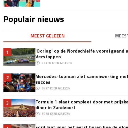
Populair nieuws
MEEST GELEZEN
MEES
'Oorlog' op de Nordschleife voorafgaand
1
Verstappen
11160
KEER GELEZEN
Mercedes-topman ziet samenwerking met 
2
succes
8497
KEER GELEZEN
Formule 1 slaat compleet door met prijska
3
diner in Zandvoort
8068
KEER GELEZEN
Ford laat voor het eerst horen hoe de glo