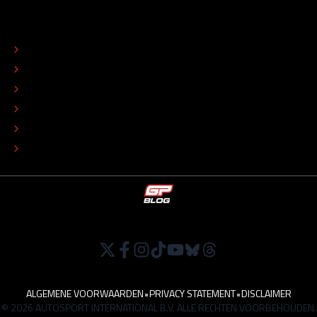
OVER
CONTACT
REDACTIONEEL STATUUT
COLOFON
ADVERTEREN
TIP DE REDACTIE
WERKEN BIJ
ALGEMENE VOORWAARDEN
•
PRIVACY STATEMENT
•
DISCLAIMER
© 2026 AUTOSPORT INTERNATIONAL B.V. ALLE RECHTEN VOORBEHOUDEN.