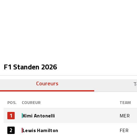
F1 Standen
2026
Coureurs
T
POS.
COUREUR
TEAM
1
Kimi Antonelli
MER
2
Lewis Hamilton
FER