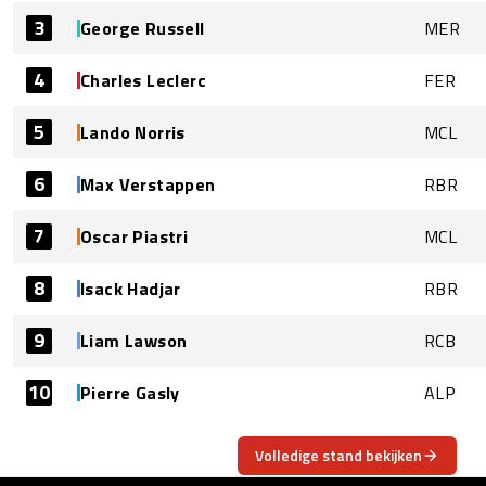
3
George Russell
MER
4
Charles Leclerc
FER
5
Lando Norris
MCL
6
Max Verstappen
RBR
7
Oscar Piastri
MCL
8
Isack Hadjar
RBR
9
Liam Lawson
RCB
10
Pierre Gasly
ALP
Volledige stand bekijken