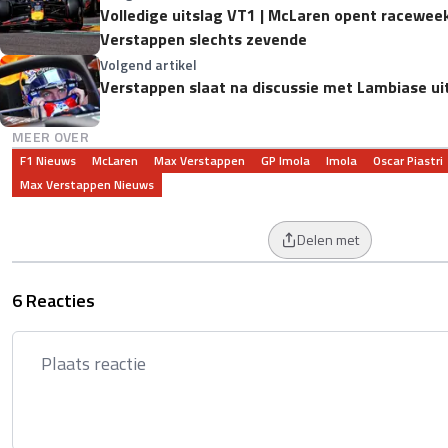
Volledige uitslag VT1 | McLaren opent raceweek
Verstappen slechts zevende
Volgend artikel
Verstappen slaat na discussie met Lambiase uit 
MEER OVER
F1 Nieuws
McLaren
Max Verstappen
GP Imola
Imola
Oscar Piastri
Max Verstappen Nieuws
Delen met
6 Reacties