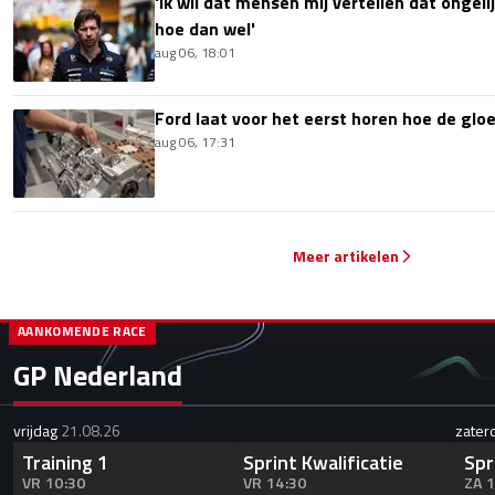
'Ik wil dat mensen mij vertellen dat ongel
hoe dan wel'
aug 06, 18:01
Ford laat voor het eerst horen hoe de glo
aug 06, 17:31
Meer artikelen
AANKOMENDE RACE
GP Nederland
vrijdag
21.08.26
zater
Training 1
Sprint Kwalificatie
Spr
VR 10:30
VR 14:30
ZA 