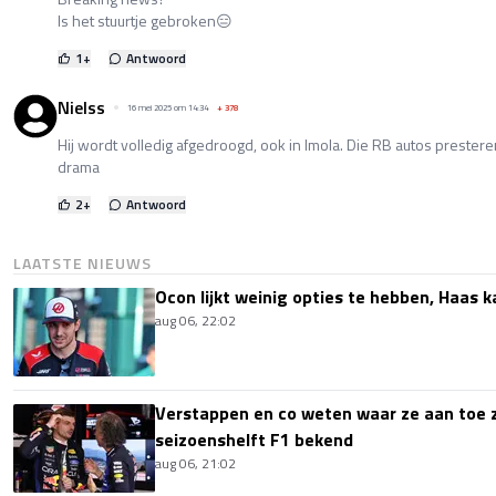
Is het stuurtje gebroken😑
1
+
Antwoord
Nielss
16 mei 2025 om 14:34
+
378
Hij wordt volledig afgedroogd, ook in Imola. Die RB autos prestere
drama
2
+
Antwoord
LAATSTE NIEUWS
Ocon lijkt weinig opties te hebben, Haas k
aug 06, 22:02
Verstappen en co weten waar ze aan toe z
seizoenshelft F1 bekend
aug 06, 21:02