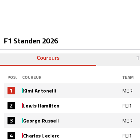
F1 Standen
2026
Coureurs
T
POS.
COUREUR
TEAM
1
Kimi Antonelli
MER
2
Lewis Hamilton
FER
3
George Russell
MER
4
Charles Leclerc
FER