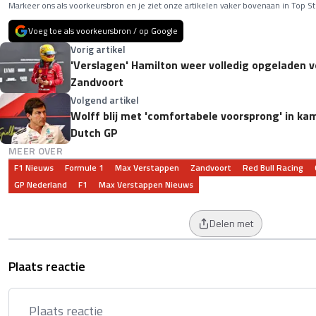
Markeer ons als voorkeursbron en je ziet onze artikelen vaker bovenaan in Top St
Voeg toe als voorkeursbron / op Google
Vorig artikel
'Verslagen' Hamilton weer volledig opgeladen 
Zandvoort
Volgend artikel
Wolff blij met 'comfortabele voorsprong' in ka
Dutch GP
MEER OVER
F1 Nieuws
Formule 1
Max Verstappen
Zandvoort
Red Bull Racing
GP Nederland
F1
Max Verstappen Nieuws
Delen met
Plaats reactie