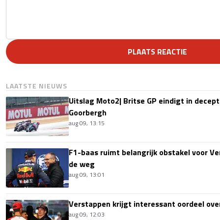
PLAATS REACTIE
LAATSTE NIEUWS
Uitslag Moto2| Britse GP eindigt in decept
Goorbergh
aug 09, 13:15
F1-baas ruimt belangrijk obstakel voor V
de weg
aug 09, 13:01
Verstappen krijgt interessant oordeel ove
aug 09, 12:03