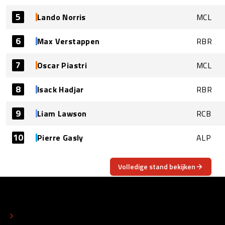
5
Lando Norris
MCL
6
Max Verstappen
RBR
7
Oscar Piastri
MCL
8
Isack Hadjar
RBR
9
Liam Lawson
RCB
10
Pierre Gasly
ALP
Volledige stand bekijken
OVER
CONTACT