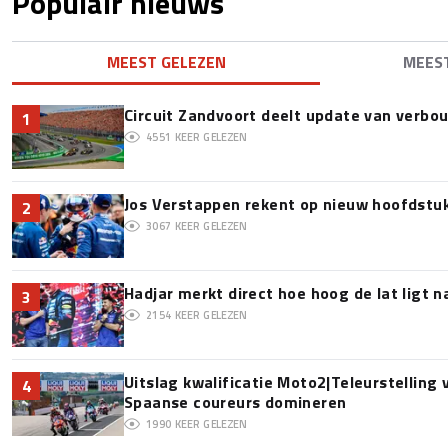
Populair nieuws
MEEST GELEZEN
MEES
Circuit Zandvoort deelt update van verbo
1
4551
KEER GELEZEN
Jos Verstappen rekent op nieuw hoofdstu
2
3067
KEER GELEZEN
Hadjar merkt direct hoe hoog de lat ligt 
3
2154
KEER GELEZEN
Uitslag kwalificatie Moto2|Teleurstelling
4
Spaanse coureurs domineren
1990
KEER GELEZEN