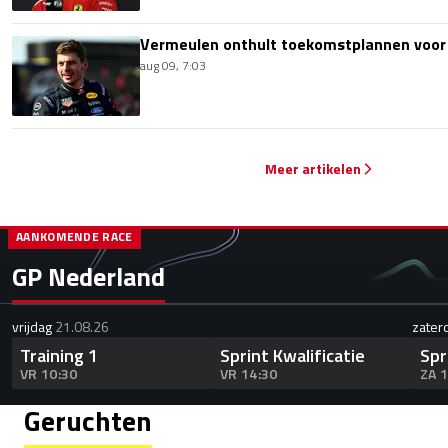
Vermeulen onthult toekomstplannen voor
aug 09, 7:03
Meer artikelen
AANKOMENDE RACE
GP Nederland
vrijdag
21.08.26
zater
Training 1
Sprint Kwalificatie
Spr
VR 10:30
VR 14:30
ZA 
Geruchten