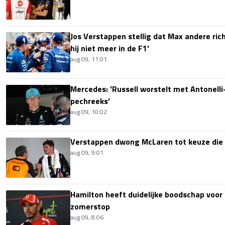
Jos Verstappen stellig dat Max andere richt
hij niet meer in de F1'
aug 09, 11:01
Mercedes: 'Russell worstelt met Antonelli-
pechreeks'
aug 09, 10:02
Verstappen dwong McLaren tot keuze die i
aug 09, 9:01
Hamilton heeft duidelijke boodschap voor
zomerstop
aug 09, 8:06