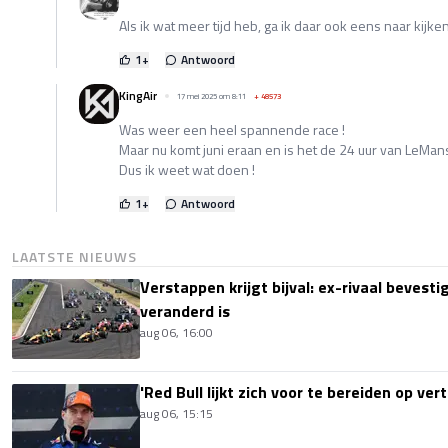
Als ik wat meer tijd heb, ga ik daar ook eens naar kijke
1
+
Antwoord
KingAir
17 mei 2025 om 8:11
+
48573
Was weer een heel spannende race !
Maar nu komt juni eraan en is het de 24 uur van LeMan
Dus ik weet wat doen !
1
+
Antwoord
LAATSTE NIEUWS
Verstappen krijgt bijval: ex-rivaal bevest
veranderd is
aug 06, 16:00
'Red Bull lijkt zich voor te bereiden op ve
aug 06, 15:15