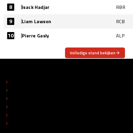
8
Isack Hadjar
RBR
9
Liam Lawson
RCB
10
Pierre Gasly
ALP
Volledige stand bekijken
OVER
CONTACT
REDACTIONEEL STATUUT
COLOFON
ADVERTEREN
TIP DE REDACTIE
WERKEN BIJ