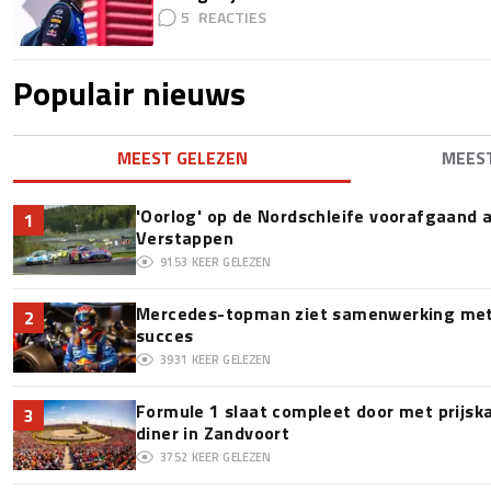
5
Populair nieuws
MEEST GELEZEN
MEES
'Oorlog' op de Nordschleife voorafgaand
1
Verstappen
9153
KEER GELEZEN
Mercedes-topman ziet samenwerking met 
2
succes
3931
KEER GELEZEN
Formule 1 slaat compleet door met prijska
3
diner in Zandvoort
3752
KEER GELEZEN