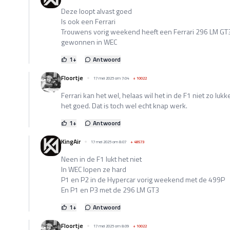
Deze loopt alvast goed
Is ook een Ferrari
Trouwens vorig weekend heeft een Ferrari 296 LM GT
gewonnen in WEC
1
+
Antwoord
Floortje
17 mei 2025 om 7:04
+
10022
Ferrari kan het wel, helaas wil het in de F1 niet zo lu
het goed. Dat is toch wel echt knap werk.
1
+
Antwoord
KingAir
17 mei 2025 om 8:07
+
48573
Neen in de F1 lukt het niet
In WEC lopen ze hard
P1 en P2 in de Hypercar vorig weekend met de 499P
En P1 en P3 met de 296 LM GT3
1
+
Antwoord
Floortje
17 mei 2025 om 8:09
+
10022