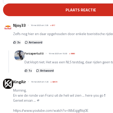
PLAATS REACTIE
Njoy33
16 mei 2025 om 7:39
+
817
Zelfs nog hier en daar opgehouden door enkele toeristische rijde
3
+
Antwoord
Forzapertutti
16 mei 2025 om 10:30
+
9880
Dat klopt niet. Het was een NLS testdag, daar rijden geen t
1
+
Antwoord
KingAir
16 mei 2025 om 7:20
+
48573
Morning,
En wie de ronde van Franz uit de heli wil zien ... here you go ❗️
Geniet ervan ... 🫵
https://www.youtube.com/watch?v=WbEqjgINq0E