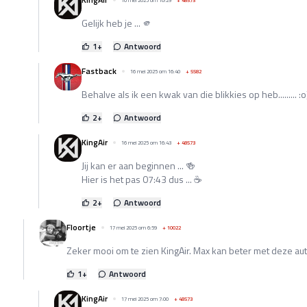
16 mei 2025 om 16:29
+
48573
Gelijk heb je ... 🫵
1
+
Antwoord
Fastback
16 mei 2025 om 16:40
+
5582
Behalve als ik een kwak van die blikkies op heb......... :o
2
+
Antwoord
KingAir
16 mei 2025 om 16:43
+
48573
Jij kan er aan beginnen ... 🍻
Hier is het pas 07:43 dus ... ☕
2
+
Antwoord
Floortje
17 mei 2025 om 6:59
+
10022
Zeker mooi om te zien KingAir. Max kan beter met deze aut
1
+
Antwoord
KingAir
17 mei 2025 om 7:00
+
48573