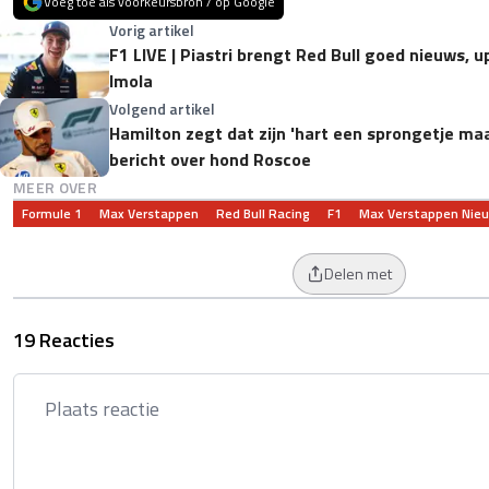
Voeg toe als voorkeursbron / op Google
Vorig artikel
F1 LIVE | Piastri brengt Red Bull goed nieuws, 
Imola
Volgend artikel
Hamilton zegt dat zijn 'hart een sprongetje maa
bericht over hond Roscoe
MEER OVER
Formule 1
Max Verstappen
Red Bull Racing
F1
Max Verstappen Nie
Delen met
19 Reacties