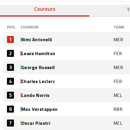
Coureurs
T
POS.
COUREUR
TEAM
1
Kimi Antonelli
MER
2
Lewis Hamilton
FER
3
George Russell
MER
4
Charles Leclerc
FER
5
Lando Norris
MCL
6
Max Verstappen
RBR
7
Oscar Piastri
MCL