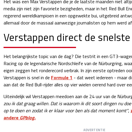
Het was een Max Verstappen die je de laatste maanden niet alti
media zijn niet zijn favoriete bezigheden, maar in het Red Bull E
regerend wereldkampioen in een opgewekte bui, uitgebreid antw
allemaal door de massaal aanwezige journalisten op hem werd a
Verstappen direct de snelste
Het belangrijkste topic van de dag? Die testrit in een GT3-wag
Racing op de legendarische Nordschleife van de Nürburgring, wa
eigen zeggen het ronderecord verbrak. In zijn eerste optreden oo
Verstappen is snel in de
Formule 1
- dat weet iedereen - maar di
aan dat de Red Bull-rijder alles op vier wielen oerend hard over een
Uiteindelijk wil Verstappen meedoen aan de 24 uur van de Nürbur
zou ik dat graag willen. Dat is waarom ik dit soort dingen nu do
op te doen en zodat ik er klaar voor ben als dat moment komt"
,
andere
GPblog
.
ADVERTENTIE