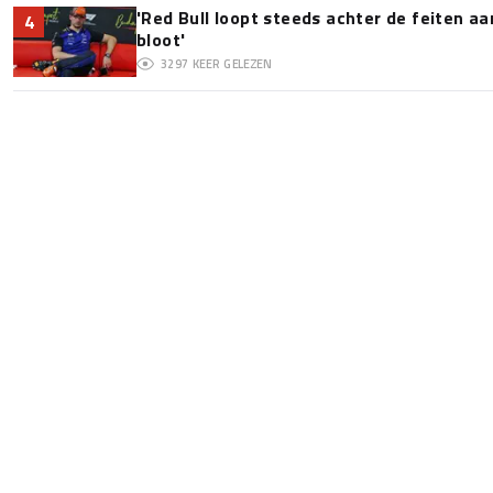
'Red Bull loopt steeds achter de feiten a
4
bloot'
3297
KEER GELEZEN