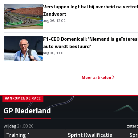
Verstappen legt bal bij overheid na vertre
Zandvoort
aug 06, 12:02
F1-CEO Domenicali: 'Niemand is geïnteres
auto wordt bestuurd'
aug 06, 11:03
Meer artikelen
AANKOMENDE RACE
GP Nederland
vrijdag
21.08.26
zater
Training 1
Sprint Kwalificatie
Spr