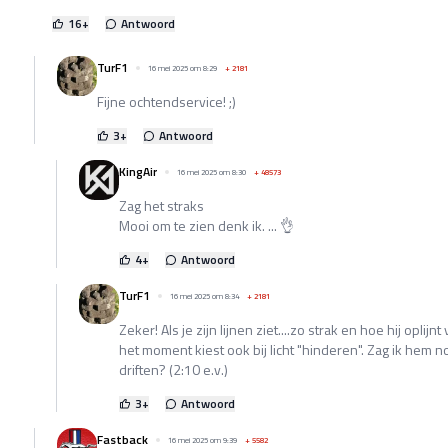
16
+
Antwoord
TurF1
16 mei 2025 om 8:29
+
2181
Fijne ochtendservice! ;)
3
+
Antwoord
KingAir
16 mei 2025 om 8:30
+
48573
Zag het straks
Mooi om te zien denk ik. ... 👌
4
+
Antwoord
TurF1
16 mei 2025 om 8:34
+
2181
Zeker! Als je zijn lijnen ziet....zo strak en hoe hij oplij
het moment kiest ook bij licht "hinderen". Zag ik hem n
driften? (2:10 e.v.)
3
+
Antwoord
Fastback
16 mei 2025 om 9:39
+
5582