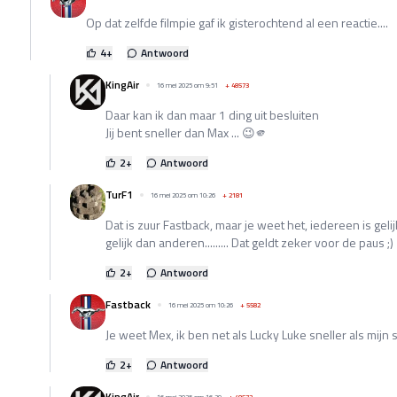
Op dat zelfde filmpie gaf ik gisterochtend al een reactie....
4
+
Antwoord
KingAir
16 mei 2025 om 9:51
+
48573
Daar kan ik dan maar 1 ding uit besluiten
Jij bent sneller dan Max ... 😉🫵
2
+
Antwoord
TurF1
16 mei 2025 om 10:26
+
2181
Dat is zuur Fastback, maar je weet het, iedereen is gel
gelijk dan anderen......... Dat geldt zeker voor de paus ;)
2
+
Antwoord
Fastback
16 mei 2025 om 10:26
+
5582
Je weet Mex, ik ben net als Lucky Luke sneller als mijn sc
2
+
Antwoord
KingAir