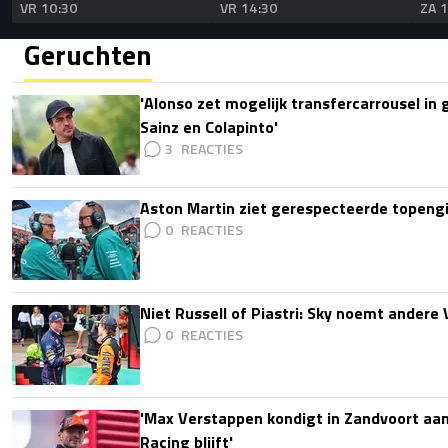
VR 10:30
VR 14:30
ZA 
Geruchten
'Alonso zet mogelijk transfercarrousel in
Sainz en Colapinto'
3
Aston Martin ziet gerespecteerde topengi
0
Niet Russell of Piastri: Sky noemt ander
0
'Max Verstappen kondigt in Zandvoort aan d
Racing blijft'