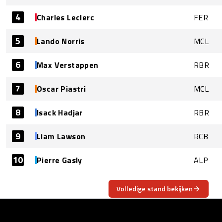
4
Charles Leclerc
FER
5
Lando Norris
MCL
6
Max Verstappen
RBR
7
Oscar Piastri
MCL
8
Isack Hadjar
RBR
9
Liam Lawson
RCB
10
Pierre Gasly
ALP
Volledige stand bekijken
OVER