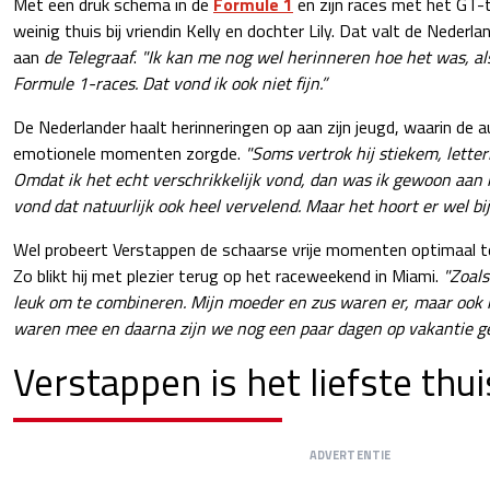
Met een druk schema in de
Formule 1
en zijn races met het GT
weinig thuis bij vriendin Kelly en dochter Lily. Dat valt de Nederla
aan
de Telegraaf
.
"Ik kan me nog wel herinneren hoe het was, al
Formule 1-races. Dat vond ik ook niet fijn.”
De Nederlander haalt herinneringen op aan zijn jeugd, waarin de 
emotionele momenten zorgde.
"Soms vertrok hij stiekem, letterl
Omdat ik het echt verschrikkelijk vond, dan was ik gewoon aan 
vond dat natuurlijk ook heel vervelend. Maar het hoort er wel bij
Wel probeert Verstappen de schaarse vrije momenten optimaal te
Zo blikt hij met plezier terug op het raceweekend in Miami.
"Zoals
leuk om te combineren. Mijn moeder en zus waren er, maar ook mi
waren mee en daarna zijn we nog een paar dagen op vakantie gew
Verstappen is het liefste thu
ADVERTENTIE