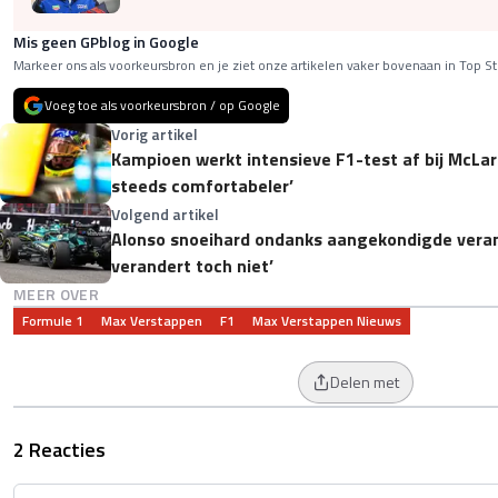
Mis geen GPblog in Google
Markeer ons als voorkeursbron en je ziet onze artikelen vaker bovenaan in Top St
Voeg toe als voorkeursbron / op Google
Vorig artikel
Kampioen werkt intensieve F1-test af bij McLar
steeds comfortabeler’
Volgend artikel
Alonso snoeihard ondanks aangekondigde veran
verandert toch niet’
MEER OVER
Formule 1
Max Verstappen
F1
Max Verstappen Nieuws
Delen met
2 Reacties