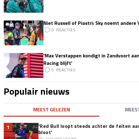
Niet Russell of Piastri: Sky noemt ander
0
'Max Verstappen kondigt in Zandvoort aan d
Racing blijft'
5
Populair nieuws
MEEST GELEZEN
MEES
'Red Bull loopt steeds achter de feiten a
1
bloot'
2978
KEER GELEZEN