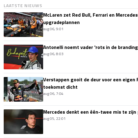
LAATSTE NIEUWS
McLaren zet Red Bull, Ferrari en Mercede
upgradeplannen
aug 06, 9:01
Antonelli noemt vader 'rots in de branding
aug 06, 8:03
Verstappen gooit de deur voor een eigen 
toekomst dicht
aug 06, 7:04
Mercedes denkt een één-twee mis te zijn 
aug 05, 22:01