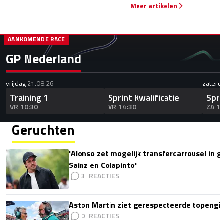
Meer artikelen
AANKOMENDE RACE
GP Nederland
vrijdag
21.08.26
zater
Training 1
Sprint Kwalificatie
Spr
VR 10:30
VR 14:30
ZA 
Geruchten
'Alonso zet mogelijk transfercarrousel in
Sainz en Colapinto'
3
Aston Martin ziet gerespecteerde topengi
0