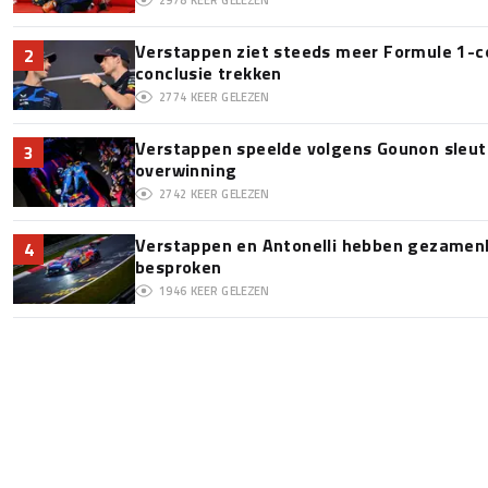
Verstappen ziet steeds meer Formule 1-c
2
conclusie trekken
2774
KEER GELEZEN
Verstappen speelde volgens Gounon sleute
3
overwinning
2742
KEER GELEZEN
Verstappen en Antonelli hebben gezamenli
4
besproken
1946
KEER GELEZEN