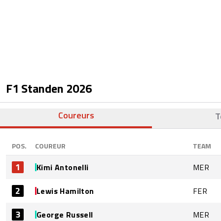
F1 Standen
2026
Coureurs
T
POS.
COUREUR
TEAM
1
Kimi Antonelli
MER
2
Lewis Hamilton
FER
3
George Russell
MER