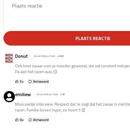
PLAATS REACTIE
Donut
30 mei 2026 om 10:09
+
3237
Ook heel zwaar voor je moeder geweest, die zat constant met jan
Pa aan het racen was.😏
5
+
Antwoord
emiliew
29 mei 2026 om 15:09
+
78
Mooi eerlijk interview. Respect dat ‘ie zegt dat het zwaar is met Kel
racen. Familie boven hype, zo hoort ’t 👏
0
+
Antwoord