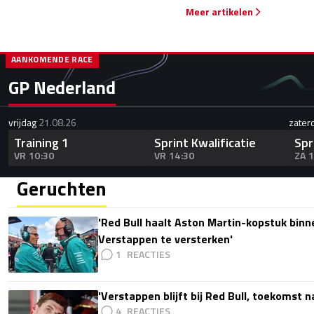
Meer artikelen
AANKOMENDE RACE
GP Nederland
vrijdag
21.08.26
zater
Training 1
Sprint Kwalificatie
Spr
VR 10:30
VR 14:30
ZA 
Geruchten
'Red Bull haalt Aston Martin-kopstuk bin
Verstappen te versterken'
1
'Verstappen blijft bij Red Bull, toekomst 
4