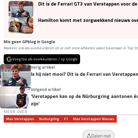
Dit is de Ferrari GT3 van Verstappen voor de
Hamilton komt met zorgwekkend nieuws ov
Mis geen GPblog in Google
Markeer ons als voorkeursbron en je ziet onze artikelen vaker bovenaan in Top St
Voeg toe als voorkeursbron / op Google
Vorig artikel
Is hij niet mooi? Dit is de Ferrari van Verstappe
Volgend artikel
‘Verstappen kan op de Nürburgring aantonen éc
zijn’
MEER OVER
Max Verstappen
Nurburgring
F1
Max Verstappen Nieuws
Delen met