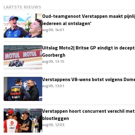
LAATSTE NIEUWS
Oud-teamgenoot Verstappen maakt pijnlijk
iedereen al ontslagen'
aug 09, 14:01
Uitslag Moto2| Britse GP eindigt in decept
Goorbergh
aug 09, 13:15
Verstappens V8-wens botst volgens Domen
aug 09, 13:01
Verstappen hoort concurrent verschil met
blootleggen
aug 09, 12:03