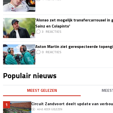
'Alonso zet mogelijk transfercarrousel in
Sainz en Colapinto'
3
Aston Martin ziet gerespecteerde topengi
0
Populair nieuws
MEEST GELEZEN
MEES
Circuit Zandvoort deelt update van verbo
1
4645
KEER GELEZEN