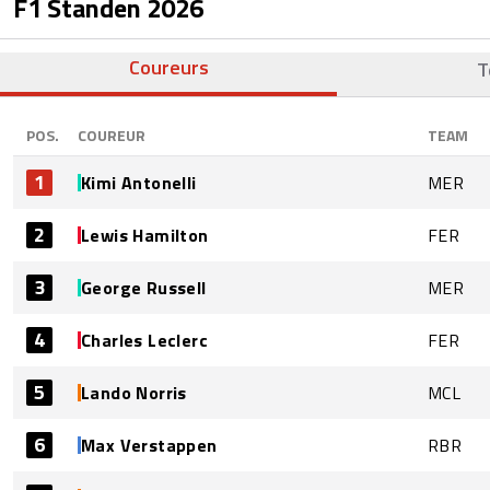
F1 Standen
2026
Coureurs
T
POS.
COUREUR
TEAM
1
Kimi Antonelli
MER
2
Lewis Hamilton
FER
3
George Russell
MER
4
Charles Leclerc
FER
5
Lando Norris
MCL
6
Max Verstappen
RBR