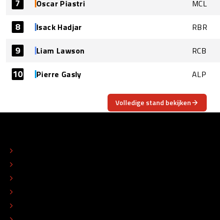
7
Oscar Piastri
MCL
8
Isack Hadjar
RBR
9
Liam Lawson
RCB
10
Pierre Gasly
ALP
Volledige stand bekijken
OVER
CONTACT
REDACTIONEEL STATUUT
COLOFON
ADVERTEREN
TIP DE REDACTIE
WERKEN BIJ