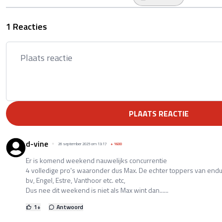
1 Reacties
PLAATS REACTIE
d-vine
26 september 2025 om 13:17
+
1600
Er is komend weekend nauwelijks concurrentie
4 volledige pro's waaronder dus Max. De echter toppers van end
bv, Engel, Estre, Vanthoor etc. etc,
Dus nee dit weekend is niet als Max wint dan......
1
+
Antwoord