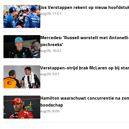
Jos Verstappen rekent op nieuw hoofdstu
aug 09, 11:01
Mercedes: 'Russell worstelt met Antonelli-
pechreeks'
aug 09, 10:02
Verstappen-strijd brak McLaren op bij sta
aug 09, 9:01
Hamilton waarschuwt concurrentie na zom
boodschap
aug 09, 8:06