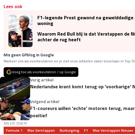
Lees ook
F1-legende Prost gewond na gewelddadige ov
woning
Waarom Red Bull blij is dat Verstappen de N
achter de rug heeft
Mis geen GPblog in Google
Markeer ons als voorkeursbron en je ziet onze artikelen vaker bovenaan in Top St
Voeg toe als voorkeursbron / op Google
Vorig artikel
Nederlandse krant komt terug op 'voorbarige' 
Volgend artikel
F1-coureurs willen 'echte' motoren terug, maar
positief
MEER OVER
Formule 1
Max Verstappen
Nurburgring
F1
Max Verstappen Nieuws