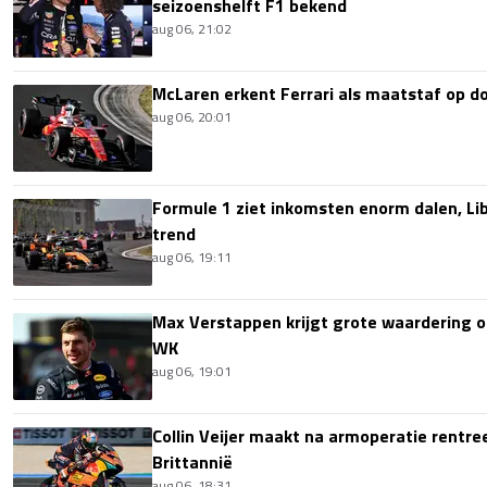
seizoenshelft F1 bekend
aug 06, 21:02
McLaren erkent Ferrari als maatstaf op 
aug 06, 20:01
Formule 1 ziet inkomsten enorm dalen, Lib
trend
aug 06, 19:11
Max Verstappen krijgt grote waardering 
WK
aug 06, 19:01
Collin Veijer maakt na armoperatie rentre
Brittannië
aug 06, 18:31