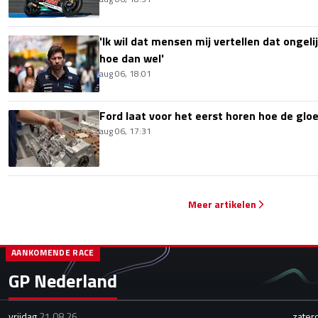
'Ik wil dat mensen mij vertellen dat ongel
hoe dan wel'
aug 06, 18:01
Ford laat voor het eerst horen hoe de glo
aug 06, 17:31
Meer artikelen
AANKOMENDE RACE
GP Nederland
vrijdag
21.08.26
zater