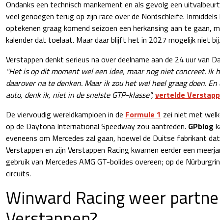
Ondanks een technisch mankement en als gevolg een uitvalbeurt
veel genoegen terug op zijn race over de Nordschleife. Inmiddels
optekenen graag komend seizoen een herkansing aan te gaan, mi
kalender dat toelaat. Maar daar blijft het in 2027 mogelijk niet bij
Verstappen denkt serieus na over deelname aan de 24 uur van Dayt
"Het is op dit moment wel een idee, maar nog niet concreet. Ik 
daarover na te denken. Maar ik zou het wel heel graag doen. En
auto, denk ik, niet in de snelste GTP-klasse",
vertelde Verstap
De viervoudig wereldkampioen in de
Formule 1
zei niet met welke
op de Daytona International Speedway zou aantreden.
GPblog
k
eveneens om Mercedes zal gaan, hoewel de Duitse fabrikant dat 
Verstappen en zijn Verstappen Racing kwamen eerder een meerjar
gebruik van Mercedes AMG GT-bolides overeen; op de Nürburgrin
circuits.
Winward Racing weer partne
Verstappen?