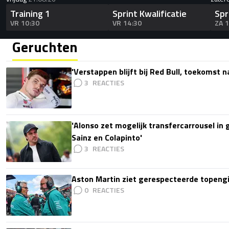
Training 1
Sprint Kwalificatie
Spr
VR 10:30
VR 14:30
ZA 
Geruchten
'Verstappen blijft bij Red Bull, toekomst 
3
'Alonso zet mogelijk transfercarrousel in
Sainz en Colapinto'
3
Aston Martin ziet gerespecteerde topengi
0