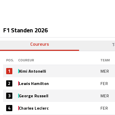
F1 Standen
2026
Coureurs
T
POS.
COUREUR
TEAM
1
Kimi Antonelli
MER
2
Lewis Hamilton
FER
3
George Russell
MER
4
Charles Leclerc
FER