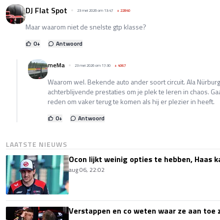
DJ Flat Spot
23 mei 2026 om 13:47
+
22840
Maar waarom niet de snelste gtp klasse?
0
+
Antwoord
meMa
23 mei 2026 om 17:30
+
4067
Waarom wel. Bekende auto ander soort circuit. Ala Nürburgr
achterblijvende prestaties om je plek te leren in chaos. 
reden om vaker terug te komen als hij er plezier in heeft.
0
+
Antwoord
LAATSTE NIEUWS
Ocon lijkt weinig opties te hebben, Haas k
aug 06, 22:02
Verstappen en co weten waar ze aan toe z