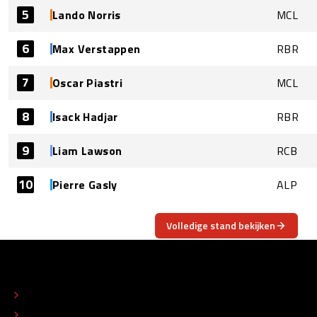
5
Lando Norris
MCL
6
Max Verstappen
RBR
7
Oscar Piastri
MCL
8
Isack Hadjar
RBR
9
Liam Lawson
RCB
10
Pierre Gasly
ALP
Volledige stand bekijken
OVER
CONTACT
REDACTIONEEL STATUUT