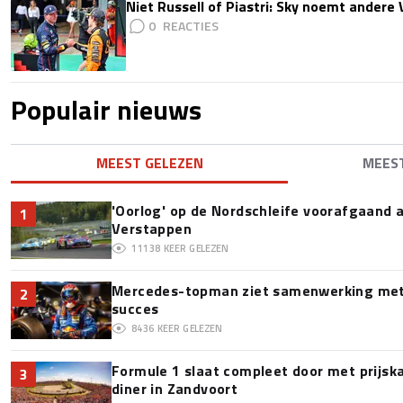
Niet Russell of Piastri: Sky noemt ander
0
Populair nieuws
MEEST GELEZEN
MEES
'Oorlog' op de Nordschleife voorafgaand
1
Verstappen
11138
KEER GELEZEN
Mercedes-topman ziet samenwerking met 
2
succes
8436
KEER GELEZEN
Formule 1 slaat compleet door met prijska
3
diner in Zandvoort