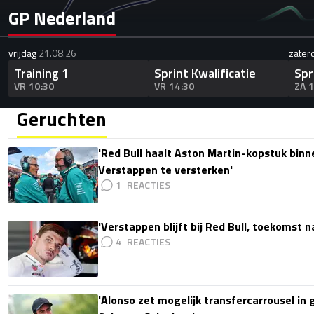
GP Nederland
vrijdag
21.08.26
zater
Training 1
Sprint Kwalificatie
Spr
VR 10:30
VR 14:30
ZA 
Geruchten
'Red Bull haalt Aston Martin-kopstuk bin
Verstappen te versterken'
1
'Verstappen blijft bij Red Bull, toekomst 
4
'Alonso zet mogelijk transfercarrousel in