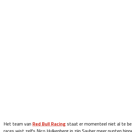
Het team van
Red Bull Racing
staat er momenteel niet al te be
races wist zelfs Nico Hulkenberg in zijn Sauber meer punten bin