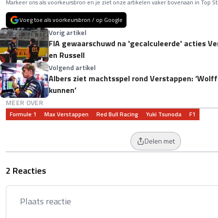
Markeer ons als voorkeursbron en je ziet onze artikelen vaker bovenaan in Top St
Voeg toe als voorkeursbron / op Google
Vorig artikel
FIA gewaarschuwd na 'gecalculeerde' acties Ver
en Russell
Volgend artikel
Albers ziet machtsspel rond Verstappen: ‘Wolff
kunnen’
MEER OVER
Formule 1
Max Verstappen
Red Bull Racing
Yuki Tsunoda
F1
Delen met
2 Reacties