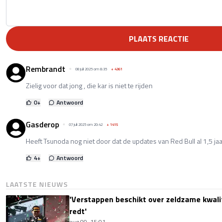
PLAATS REACTIE
Rembrandt
08 juli 2025 om 8:35
+
4361
Zielig voor dat jong , die kar is niet te rijden
0
+
Antwoord
Gasderop
07 juli 2025 om 20:42
+
1415
Heeft Tsunoda nog niet door dat de updates van Red Bull al 1,5 jaa
4
+
Antwoord
LAATSTE NIEUWS
'Verstappen beschikt over zeldzame kwalit
redt'
aug 09, 15:01