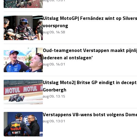
Uitslag MotoGP| Fernández wint op Silver
voorsprong
aug 09, 14:58
Oud-teamgenoot Verstappen maakt pijnlijk
iedereen al ontslagen'
aug 09, 14:01
Uitslag Moto2| Britse GP eindigt in decept
Goorbergh
aug 09, 13:15
Verstappens V8-wens botst volgens Domen
aug 09, 13:01