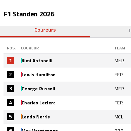
F1 Standen
2026
Coureurs
T
POS.
COUREUR
TEAM
1
Kimi Antonelli
MER
2
Lewis Hamilton
FER
3
George Russell
MER
4
Charles Leclerc
FER
5
Lando Norris
MCL
6
Max Verstappen
RBR