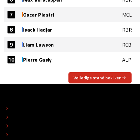
7
Oscar Piastri
MCL
8
Isack Hadjar
RBR
9
Liam Lawson
RCB
10
Pierre Gasly
ALP
Volledige stand bekijken
OVER
CONTACT
REDACTIONEEL STATUUT
COLOFON
ADVERTEREN