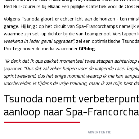
Red Bull-coureurs bij elkaar. Een pijnlijke statistiek voor de Oosten
Volgens Tsunoda gloort er echter licht aan de horizon - ten minst
garage. Hij krijgt op het circuit van Spa-Francorchamps namelijk
waarmee zijn set-up dichter bij die van teamgenoot Verstappen
weekend in ieder geval upgrades",
zei een optimistische Tsunoda
Prix tegenover de media waaronder
GPblog
.
"Ik denk dat ik qua pakket momenteel twee stappen achterloop 
Japanner.
"Dus dat zal zeker helpen voor de volgende race.
Tegeli
sprintweekend, dus het enige moment waarop ik me kan aanpa
voorbereiden is tijdens de vrije training, maar ik zal mijn best do
Tsunoda noemt verbeterpunt
aanloop naar Spa-Francorch
ADVERTENTIE