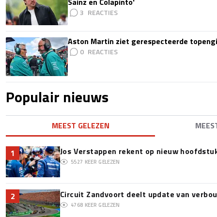
Sainz en Colapinto'
3
Aston Martin ziet gerespecteerde topengi
0
Populair nieuws
MEEST GELEZEN
MEES
Jos Verstappen rekent op nieuw hoofdstu
1
5527
KEER GELEZEN
Circuit Zandvoort deelt update van verbo
2
4768
KEER GELEZEN