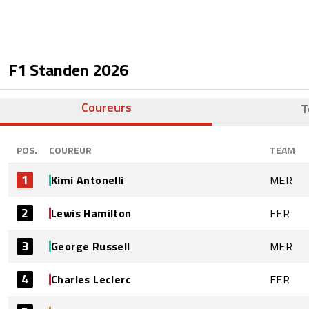
F1 Standen
2026
Coureurs
T
POS.
COUREUR
TEAM
1
Kimi Antonelli
MER
2
Lewis Hamilton
FER
3
George Russell
MER
4
Charles Leclerc
FER