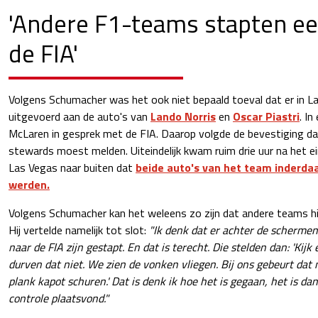
'Andere F1-teams stapten ee
de FIA'
Volgens Schumacher was het ook niet bepaald toeval dat er in L
uitgevoerd aan de auto's van
Lando Norris
en
Oscar Piastri
. I
McLaren in gesprek met de FIA. Daarop volgde de bevestiging dat
stewards moest melden. Uiteindelijk kwam ruim drie uur na het e
Las Vegas naar buiten dat
beide auto's van het team inderda
werden.
Volgens Schumacher kan het weleens zo zijn dat andere teams hi
Hij vertelde namelijk tot slot:
"Ik denk dat er achter de scherm
naar de FIA zijn gestapt. En dat is terecht. Die stelden dan: 'Kij
durven dat niet. We zien de vonken vliegen. Bij ons gebeurt dat 
plank kapot schuren.' Dat is denk ik hoe het is gegaan, het is da
controle plaatsvond."