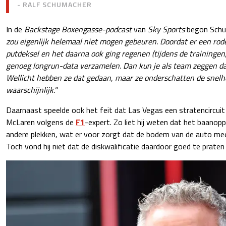
- RALF SCHUMACHER
In de
Backstage Boxengasse-podcast
van
Sky Sports
begon Schu
zou eigenlijk helemaal niet mogen gebeuren. Doordat er een r
putdeksel en het daarna ook ging regenen (tijdens de trainingen,
genoeg longrun-data verzamelen. Dan kun je als team zeggen dat 
Wellicht hebben ze dat gedaan, maar ze onderschatten de snelhe
waarschijnlijk."
Daarnaast speelde ook het feit dat Las Vegas een stratencircuit i
McLaren volgens de
F1
-expert. Zo liet hij weten dat het baanopp
andere plekken, wat er voor zorgt dat de bodem van de auto mee
Toch vond hij niet dat de diskwalificatie daardoor goed te praten