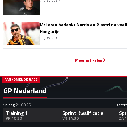
aug 05, 22:01
McLaren bedankt Norris en Piastri na vee
Hongarije
aug 05, 21:01
Meer artikelen
AANKOMENDE RACE
GP Nederland
vrijdag
21.08.26
zater
Training 1
Sprint Kwalificatie
Spr
VR 10:30
VR 14:30
ZA 