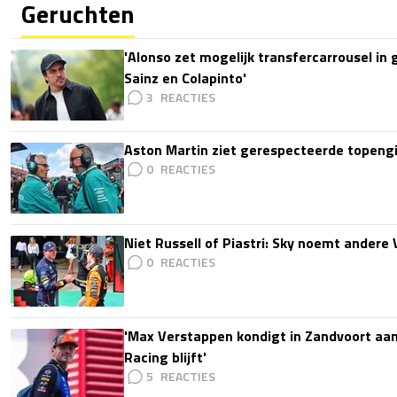
Geruchten
'Alonso zet mogelijk transfercarrousel in
Sainz en Colapinto'
3
Aston Martin ziet gerespecteerde topengi
0
Niet Russell of Piastri: Sky noemt ander
0
'Max Verstappen kondigt in Zandvoort aan d
Racing blijft'
5