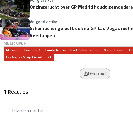
Vorig artikel
Onzingerucht over GP Madrid houdt gemoederen
Volgend artikel
Schumacher gelooft ook na GP Las Vegas niet m
Verstappen
MEER OVER
McLaren
Formule 1
Lando Norris
Ralf Schumacher
Oscar Piastri
GP
Las Vegas Strip Circuit
F1
Delen met
1 Reacties