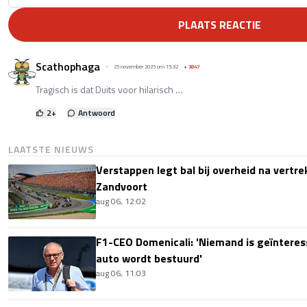
PLAATS REACTIE
Scathophaga
25 november 2025 om 15:32
+
3847
Tragisch is dat Duits voor hilarisch …
2
+
Antwoord
LAATSTE NIEUWS
Verstappen legt bal bij overheid na vertre
Zandvoort
aug 06, 12:02
F1-CEO Domenicali: 'Niemand is geïnteres
auto wordt bestuurd'
aug 06, 11:03