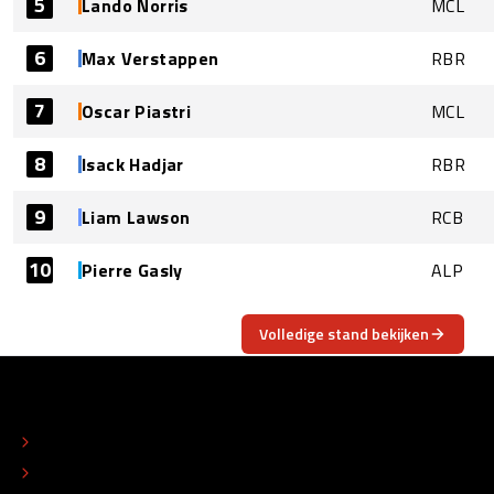
5
Lando Norris
MCL
6
Max Verstappen
RBR
7
Oscar Piastri
MCL
8
Isack Hadjar
RBR
9
Liam Lawson
RCB
10
Pierre Gasly
ALP
Volledige stand bekijken
OVER
CONTACT
REDACTIONEEL STATUUT