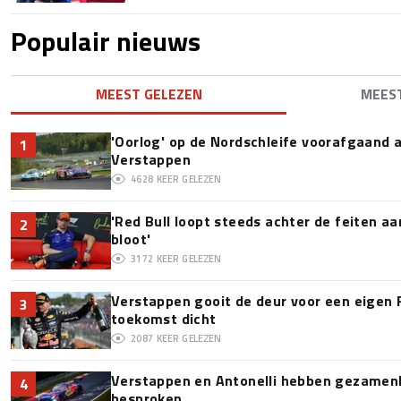
Populair nieuws
MEEST GELEZEN
MEES
'Oorlog' op de Nordschleife voorafgaand
1
Verstappen
4628
KEER GELEZEN
'Red Bull loopt steeds achter de feiten a
2
bloot'
3172
KEER GELEZEN
Verstappen gooit de deur voor een eigen 
3
toekomst dicht
2087
KEER GELEZEN
Verstappen en Antonelli hebben gezamenli
4
besproken