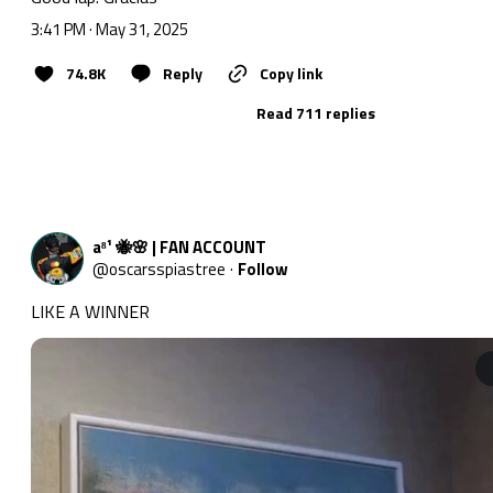
3:41 PM · May 31, 2025
74.8K
Reply
Copy link
Read 711 replies
a⁸¹ 🐝🌸 | FAN ACCOUNT
@
oscarsspiastree
·
Follow
LIKE A WINNER