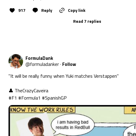
917
Reply
Copy link
Read 7 replies
FormulaDank
@
formuladanker
·
Follow
"It will be really funny when Yuki matches Verstappen"

#F1
#Formula1
#SpanishGP