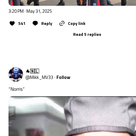
3:20 PM · May 31, 2025
541
Reply
Copy link
Read 5 replies
🐐🇳🇱
@
Mikk_MV33
·
Follow
“Norris”