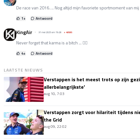
De race van 2016…. Nog altijd mijn favoriete sportmoment van mij 
1
+
Antwoord
KingAir
31 mei 2025 om 19:28
+
48585
Never forget that karma is a bitch ... 🤷‍♂️
4
+
Antwoord
LAATSTE NIEUWS
Verstappen is het meest trots op zijn gezin
allerbelangrijkste'
aug 10, 7:03
Verstappen zorgt voor hilariteit tijdens ni
the Grid
aug 09, 22:02