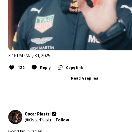
3:16 PM · May 31, 2025
122
Reply
Copy link
Read 4 replies
Oscar Piastri
@
OscarPiastri
·
Follow
Good lap. Gracias