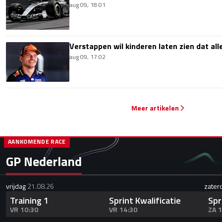
aug 09, 18:01
Verstappen wil kinderen laten zien dat alle
aug 09, 17:02
Meer artikelen
AANKOMENDE RACE
GP Nederland
vrijdag
21.08.26
zater
Training 1
Sprint Kwalificatie
Spr
VR 10:30
VR 14:30
ZA 