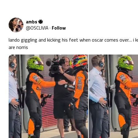
ambs 🐝
@
OSCLIVlA
·
Follow
lando giggling and kicking his feet when oscar comes over… i 
are norris