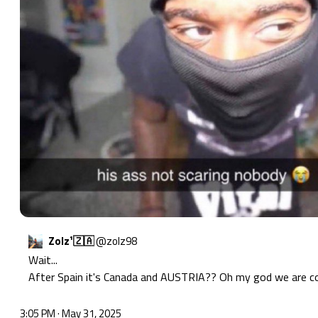
Zolz¹🇿🇦
@
zolz98
Wait... 

After Spain it's Canada and AUSTRIA?? Oh my god we are c
3:05 PM · May 31, 2025