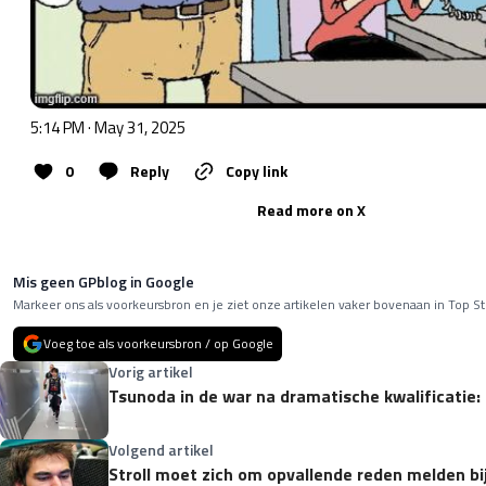
5:14 PM · May 31, 2025
0
Reply
Copy link
Read more on X
Mis geen GPblog in Google
Markeer ons als voorkeursbron en je ziet onze artikelen vaker bovenaan in Top St
Voeg toe als voorkeursbron / op Google
Vorig artikel
Tsunoda in de war na dramatische kwalificatie: '
Volgend artikel
Stroll moet zich om opvallende reden melden bij