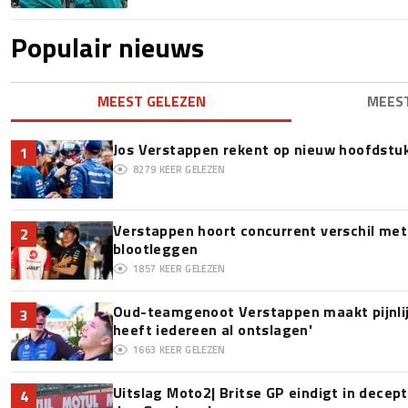
Populair nieuws
MEEST GELEZEN
MEES
Jos Verstappen rekent op nieuw hoofdstu
1
8279
KEER GELEZEN
Verstappen hoort concurrent verschil met
2
blootleggen
1857
KEER GELEZEN
Oud-teamgenoot Verstappen maakt pijnlijk
3
heeft iedereen al ontslagen'
1663
KEER GELEZEN
Uitslag Moto2| Britse GP eindigt in decept
4