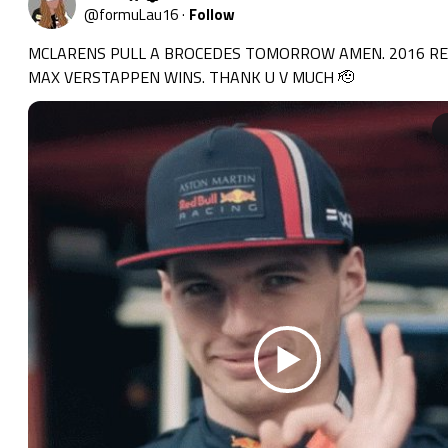
@
formuLau16
·
Follow
MCLARENS PULL A BROCEDES TOMORROW AMEN. 2016 RE
MAX VERSTAPPEN WINS. THANK U V MUCH 🫡 