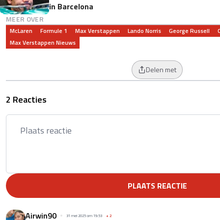
in Barcelona
MEER OVER
McLaren
Formule 1
Max Verstappen
Lando Norris
George Russell
Max Verstappen Nieuws
Delen met
2 Reacties
PLAATS REACTIE
Airwin90
31 mei 2025 om 19:53
+
2