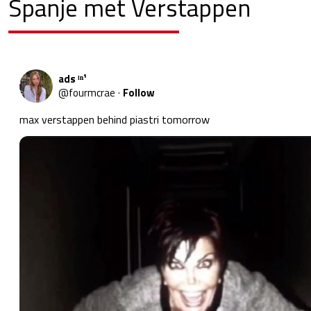
Spanje met Verstappen
ads ˡⁿ¹
@
fourmcrae
·
Follow
max verstappen behind piastri tomorrow