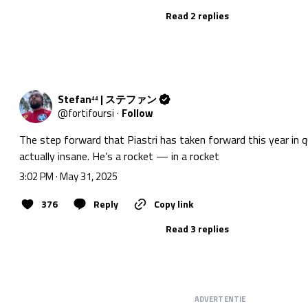
Read 2 replies
Stefan⁴⁴ | ステファン
@
fortifoursi
·
Follow
The step forward that Piastri has taken forward this year in qua
actually insane. He’s a rocket — in a rocket
3:02 PM · May 31, 2025
376
Reply
Copy link
Read 3 replies
ADVERTENTIE