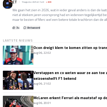
ET
19 augustus 2025 om 14:23
+
2839
We gaan het zien in 2026, wat in ieder geval anders is dan de laa
niet al stiekem jaren voorsprong had en iedereen tegelijkertijd b
maar te bezien of Merc wel een betere totale krachbron dan de a
3
+
Antwoord
LAATSTE NIEUWS
Ocon dreigt klem te komen zitten op tran
aug 06, 22:02
Verstappen en co weten waar ze aan toe z
seizoenshelft F1 bekend
aug 06, 21:02
McLaren erkent Ferrari als maatstaf op 
aug 06, 20:01