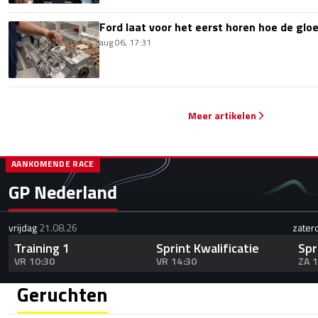
Ford laat voor het eerst horen hoe de glo
aug 06, 17:31
Meer artikelen
AANKOMENDE RACE
GP Nederland
vrijdag
21.08.26
zater
Training 1
Sprint Kwalificatie
Spr
VR 10:30
VR 14:30
ZA 
Geruchten