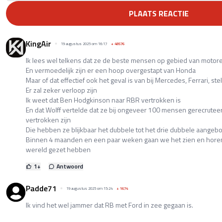
PLAATS REACTIE
KingAir
19 augustus 2025 om 16:17
+
48576
Ik lees wel telkens dat ze de beste mensen op gebied van moto
En vermoedelijk zijn er een hoop overgestapt van Honda
Maar of dat effectief ook het geval is van bij Mercedes, Ferrari, ste
Er zal zeker verloop zijn
Ik weet dat Ben Hodgkinson naar RBR vertrokken is
En dat Wolff vertelde dat ze bij ongeveer 100 mensen gerecrutee
vertrokken zijn
Die hebben ze blijkbaar het dubbele tot het drie dubbele aangebo
Binnen 4 maanden en een paar weken gaan we het zien en hor
wereld gezet hebben
1
+
Antwoord
Padde71
19 augustus 2025 om 15:24
+
1674
Ik vind het wel jammer dat RB met Ford in zee gegaan is.