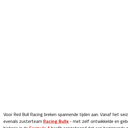
Voor Red Bull Racing breken spannende tijden aan. Vanaf het sei
evenals zusterteam
Racing Bulls
- met zelf ontwikkelde en ge
historie in de
Formule 1
heeft aangetoond dat een beginnende 