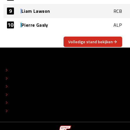
9
Liam Lawson
RCB
10
Pierre Gasly
ALP
Volledige stand bekijken
OVER
CONTACT
REDACTIONEEL STATUUT
COLOFON
ADVERTEREN
TIP DE REDACTIE
WERKEN BIJ