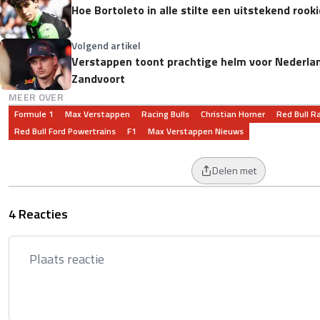
Hoe Bortoleto in alle stilte een uitstekend roo
Volgend artikel
Verstappen toont prachtige helm voor Nederlan
Zandvoort
MEER OVER
Formule 1
Max Verstappen
Racing Bulls
Christian Horner
Red Bull R
Red Bull Ford Powertrains
F1
Max Verstappen Nieuws
Delen met
4 Reacties