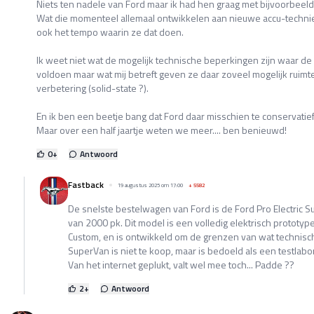
Niets ten nadele van Ford maar ik had hen graag met bijvoorbeeld
Wat die momenteel allemaal ontwikkelen aan nieuwe accu-techni
ook het tempo waarin ze dat doen.
Ik weet niet wat de mogelijk technische beperkingen zijn waar d
voldoen maar wat mij betreft geven ze daar zoveel mogelijk ruim
verbetering (solid-state ?).
En ik ben een beetje bang dat Ford daar misschien te conservatief i
Maar over een half jaartje weten we meer.... ben benieuwd!
0
+
Antwoord
Fastback
19 augustus 2025 om 17:00
+
5582
De snelste bestelwagen van Ford is de Ford Pro Electric
van 2000 pk. Dit model is een volledig elektrisch prototyp
Custom, en is ontwikkeld om de grenzen van wat technisch 
SuperVan is niet te koop, maar is bedoeld als een testlabo
Van het internet geplukt, valt wel mee toch... Padde ??
2
+
Antwoord