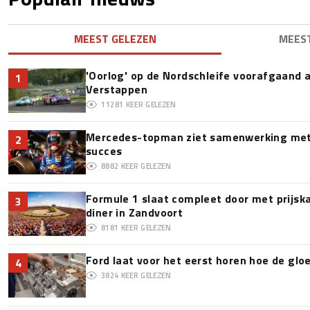
MEEST GELEZEN
MEES
'Oorlog' op de Nordschleife voorafgaand
1
Verstappen
11281
KEER GELEZEN
Mercedes-topman ziet samenwerking met 
2
succes
8882
KEER GELEZEN
Formule 1 slaat compleet door met prijska
3
diner in Zandvoort
8181
KEER GELEZEN
Ford laat voor het eerst horen hoe de glo
4
3824
KEER GELEZEN