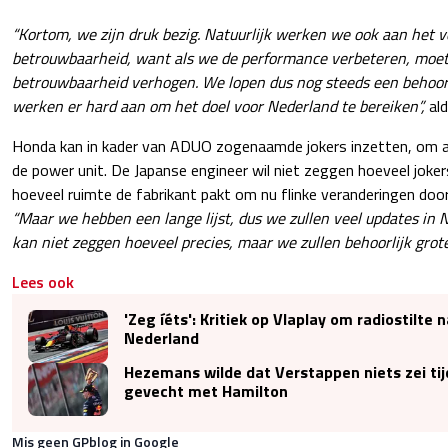
“Kortom, we zijn druk bezig. Natuurlijk werken we ook aan het 
betrouwbaarheid, want als we de performance verbeteren, moe
betrouwbaarheid verhogen. We lopen dus nog steeds een behoorl
werken er hard aan om het doel voor Nederland te bereiken”,
ald
Honda kan in kader van ADUO zogenaamde jokers inzetten, om 
de power unit. De Japanse engineer wil niet zeggen hoeveel joker
hoeveel ruimte de fabrikant pakt om nu flinke veranderingen door
“Maar we hebben een lange lijst, dus we zullen veel updates in
kan niet zeggen hoeveel precies, maar we zullen behoorlijk grot
Lees ook
'Zeg íéts': Kritiek op VIaplay om radiostilte n
Nederland
Hezemans wilde dat Verstappen niets zei ti
gevecht met Hamilton
Mis geen GPblog in Google