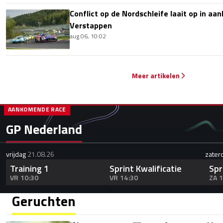
Conflict op de Nordschleife laait op in aa
Verstappen
aug 06, 10:02
Meer artikelen
AANKOMENDE RACE
GP Nederland
vrijdag
21.08.26
zater
Training 1
Sprint Kwalificatie
Spr
VR 10:30
VR 14:30
ZA 
Geruchten