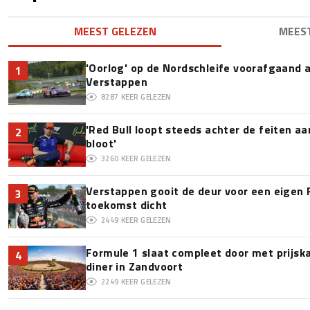
MEEST GELEZEN
MEES
'Oorlog' op de Nordschleife voorafgaand
1
Verstappen
8287
KEER GELEZEN
'Red Bull loopt steeds achter de feiten a
2
bloot'
3260
KEER GELEZEN
Verstappen gooit de deur voor een eigen 
3
toekomst dicht
2449
KEER GELEZEN
Formule 1 slaat compleet door met prijska
4
diner in Zandvoort
2249
KEER GELEZEN