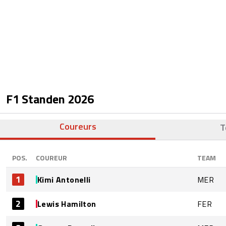
F1 Standen
2026
Coureurs
T
POS.
COUREUR
TEAM
1
Kimi Antonelli
MER
2
Lewis Hamilton
FER