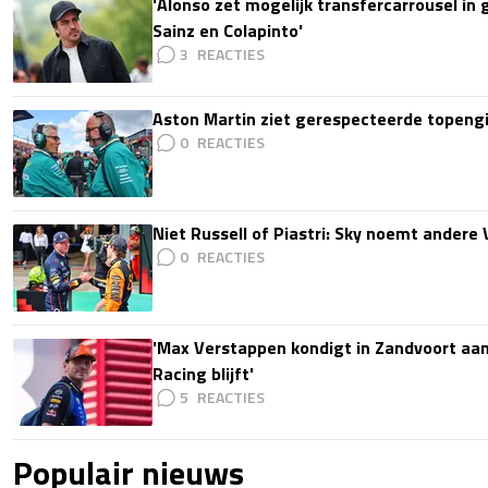
'Alonso zet mogelijk transfercarrousel in
Sainz en Colapinto'
3
Aston Martin ziet gerespecteerde topengi
0
Niet Russell of Piastri: Sky noemt ander
0
'Max Verstappen kondigt in Zandvoort aan d
Racing blijft'
5
Populair nieuws