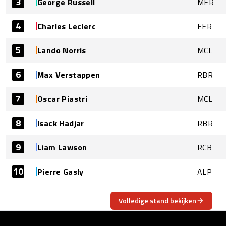
3
George Russell
MER
4
Charles Leclerc
FER
5
Lando Norris
MCL
6
Max Verstappen
RBR
7
Oscar Piastri
MCL
8
Isack Hadjar
RBR
9
Liam Lawson
RCB
10
Pierre Gasly
ALP
Volledige stand bekijken