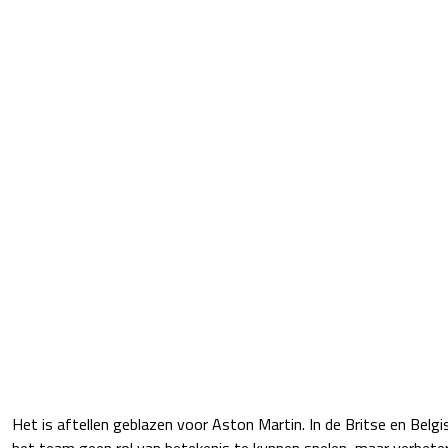
Het is aftellen geblazen voor Aston Martin. In de Britse en Belg
het team geen rol van betekenis te kunnen spelen, maar verbet