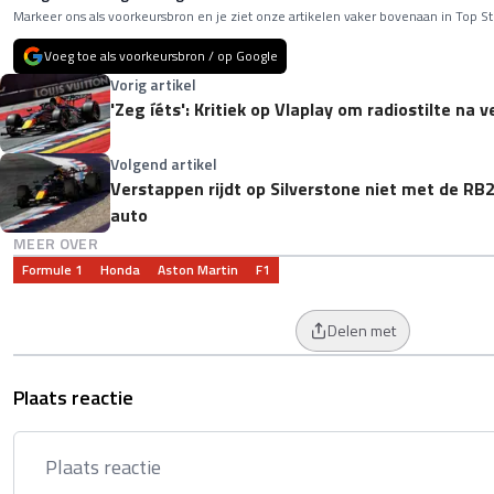
Markeer ons als voorkeursbron en je ziet onze artikelen vaker bovenaan in Top St
Voeg toe als voorkeursbron / op Google
Vorig artikel
'Zeg íéts': Kritiek op VIaplay om radiostilte na 
Volgend artikel
Verstappen rijdt op Silverstone niet met de RB
auto
MEER OVER
Formule 1
Honda
Aston Martin
F1
Delen met
Plaats reactie