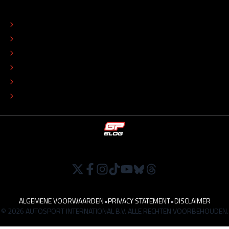
OVER
CONTACT
REDACTIONEEL STATUUT
COLOFON
ADVERTEREN
TIP DE REDACTIE
WERKEN BIJ
ALGEMENE VOORWAARDEN
•
PRIVACY STATEMENT
•
DISCLAIMER
© 2026 AUTOSPORT INTERNATIONAL B.V. ALLE RECHTEN VOORBEHOUDEN.