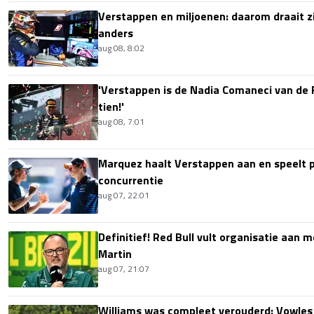
Verstappen en miljoenen: daarom draait z
anders
aug 08, 8:02
'Verstappen is de Nadia Comaneci van de 
tien!'
aug 08, 7:01
Marquez haalt Verstappen aan en speelt 
concurrentie
aug 07, 22:01
Definitief! Red Bull vult organisatie aan
Martin
aug 07, 21:07
Williams was compleet verouderd: Vowles