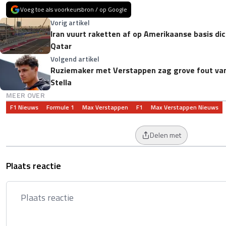
Voeg toe als voorkeursbron / op Google
Vorig artikel
Iran vuurt raketten af op Amerikaanse basis dich
Qatar
Volgend artikel
Ruziemaker met Verstappen zag grove fout van
Stella
MEER OVER
F1 Nieuws
Formule 1
Max Verstappen
F1
Max Verstappen Nieuws
Delen met
Plaats reactie