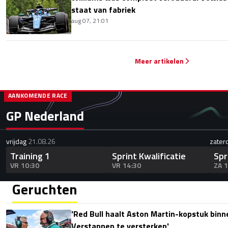
staat van fabriek
aug 07, 21:01
Meer artikelen
AANKOMENDE RACE
GP Nederland
vrijdag
21.08.26
zater
Training 1
Sprint Kwalificatie
Spr
VR 10:30
VR 14:30
ZA 
Geruchten
'Red Bull haalt Aston Martin-kopstuk bin
Verstappen te versterken'