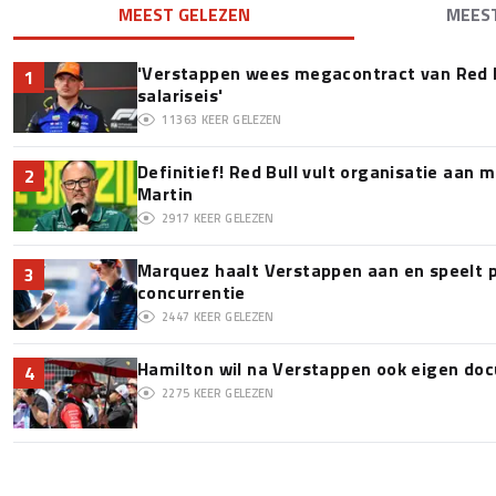
MEEST GELEZEN
MEES
'Verstappen wees megacontract van Red 
1
salariseis'
11363
KEER GELEZEN
Definitief! Red Bull vult organisatie aan
2
Martin
2917
KEER GELEZEN
Marquez haalt Verstappen aan en speelt 
3
concurrentie
2447
KEER GELEZEN
Hamilton wil na Verstappen ook eigen d
4
2275
KEER GELEZEN