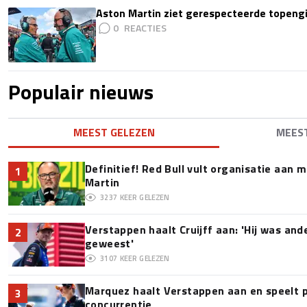
Aston Martin ziet gerespecteerde topengi
0
Populair nieuws
MEEST GELEZEN
MEES
Definitief! Red Bull vult organisatie aan
1
Martin
3237
KEER GELEZEN
Verstappen haalt Cruijff aan: 'Hij was and
2
geweest'
3107
KEER GELEZEN
Marquez haalt Verstappen aan en speelt 
3
concurrentie