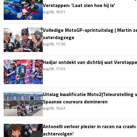
Verstappen: 'Laat zien hoe hij is'
aug 08, 18:01
Volledige MotoGP-sprintuitslag | Martin z
zaterdagzege
aug 08, 17:36
Hadjar ontdekt van dichtbij wat Verstapp
aug 08, 17:03
Uitslag kwalificatie Moto2|Teleurstelling 
Spaanse coureurs domineren
aug 08, 16:43
Antonelli verloor plezier in racen na crash
achtervolgen'