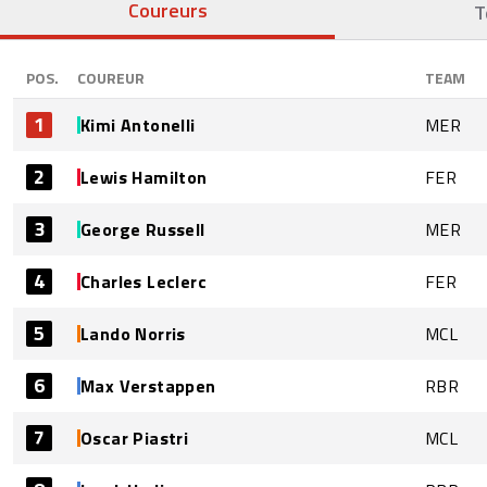
Coureurs
T
POS.
COUREUR
TEAM
1
Kimi Antonelli
MER
2
Lewis Hamilton
FER
3
George Russell
MER
4
Charles Leclerc
FER
5
Lando Norris
MCL
6
Max Verstappen
RBR
7
Oscar Piastri
MCL