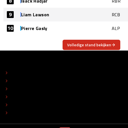
8
Isack Hadjar
RBR
9
Liam Lawson
RCB
10
Pierre Gasly
ALP
Volledige stand bekijken
OVER
CONTACT
REDACTIONEEL STATUUT
COLOFON
ADVERTEREN
TIP DE REDACTIE
WERKEN BIJ