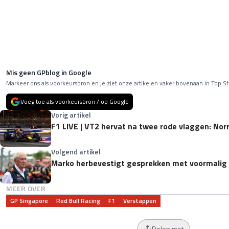
Mis geen GPblog in Google
Markeer ons als voorkeursbron en je ziet onze artikelen vaker bovenaan in Top St
Voeg toe als voorkeursbron / op Google
Vorig artikel
F1 LIVE | VT2 hervat na twee rode vlaggen: Norri
Volgend artikel
Marko herbevestigt gesprekken met voormalig
MEER OVER
GP Singapore
Red Bull Racing
F1
Verstappen
Delen met