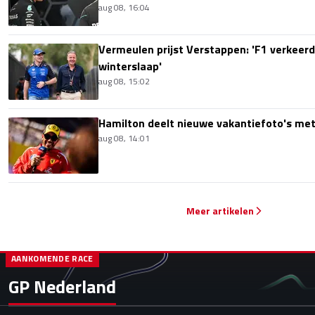
aug 08, 16:04
Vermeulen prijst Verstappen: 'F1 verkeerd
winterslaap'
aug 08, 15:02
Hamilton deelt nieuwe vakantiefoto's met
aug 08, 14:01
Meer artikelen
AANKOMENDE RACE
GP Nederland