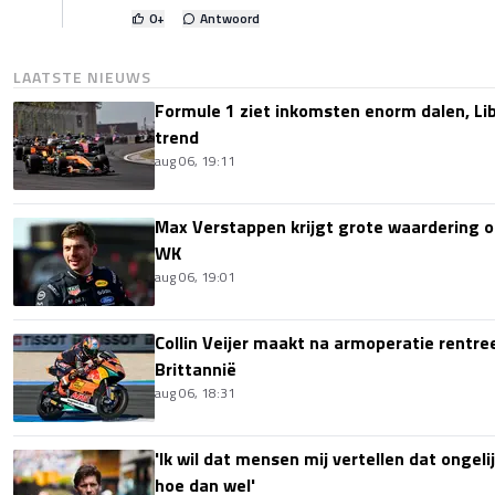
0
+
Antwoord
LAATSTE NIEUWS
Formule 1 ziet inkomsten enorm dalen, Lib
trend
aug 06, 19:11
Max Verstappen krijgt grote waardering 
WK
aug 06, 19:01
Collin Veijer maakt na armoperatie rentre
Brittannië
aug 06, 18:31
'Ik wil dat mensen mij vertellen dat ongel
hoe dan wel'