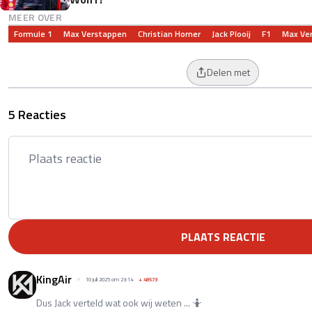
MEER OVER
Formule 1
Max Verstappen
Christian Horner
Jack Plooij
F1
Max Ve
Delen met
5 Reacties
PLAATS REACTIE
KingAir
10 juli 2025 om 23:14
+
48573
Dus Jack verteld wat ook wij weten ... 🤷