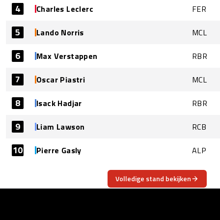
4
Charles Leclerc
FER
5
Lando Norris
MCL
6
Max Verstappen
RBR
7
Oscar Piastri
MCL
8
Isack Hadjar
RBR
9
Liam Lawson
RCB
10
Pierre Gasly
ALP
Volledige stand bekijken
OVER