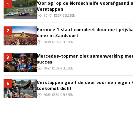
'Oorlog' op de Nordschleife voorafgaand
1
Verstappen
10101
KEER GELEZEN
Formule 1 slaat compleet door met prijska
2
diner in Zandvoort
6049
KEER GELEZEN
Mercedes-topman ziet samenwerking met 
3
succes
5847
KEER GELEZEN
Verstappen gooit de deur voor een eigen 
4
toekomst dicht
2683
KEER GELEZEN