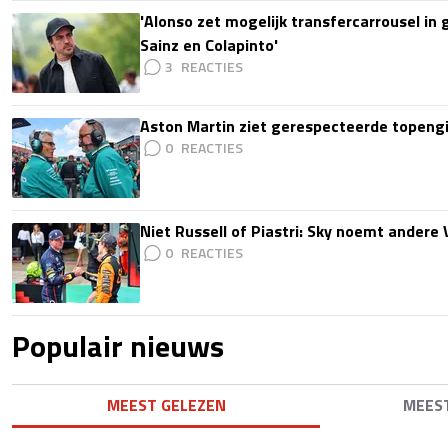
'Alonso zet mogelijk transfercarrousel in
Sainz en Colapinto'
3
Aston Martin ziet gerespecteerde topengi
0
Niet Russell of Piastri: Sky noemt ander
0
Populair nieuws
MEEST GELEZEN
MEES