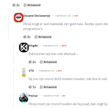
2
+
Antwoord
Douane Declarantje
11 juli 2025 om 1:29
+
5336
Plooij krijgt er wel makkelijk zijn geld mee. Beetje open de
programma's.
3
+
Antwoord
KingAir
11 juli 2025 om 2:10
+
48573
Dat kunnen wij hier ook allemaal ...
2
+
Antwoord
V70
11 juli 2025 om 4:40
+
2052
Hij zou zijn mond dicht moeten houden, dat doe ik ook a
1
+
Antwoord
Pextar
11 juli 2025 om 10:06
+
367
Plooij moet zijn mond houden als hij praat, dan zegt hij