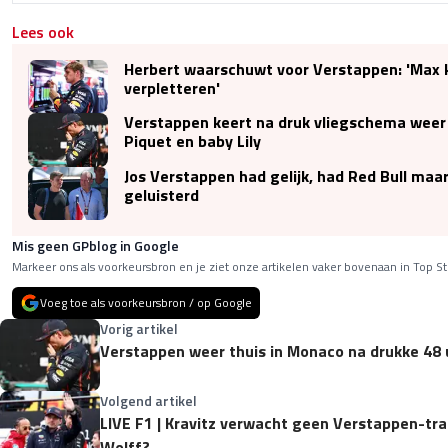
Lees ook
Herbert waarschuwt voor Verstappen: 'Max
verpletteren'
Verstappen keert na druk vliegschema weer t
Piquet en baby Lily
Jos Verstappen had gelijk, had Red Bull maa
geluisterd
Mis geen GPblog in Google
Markeer ons als voorkeursbron en je ziet onze artikelen vaker bovenaan in Top St
Voeg toe als voorkeursbron / op Google
Vorig artikel
Verstappen weer thuis in Monaco na drukke 48 u
Volgend artikel
LIVE F1 | Kravitz verwacht geen Verstappen-tra
Wolff?