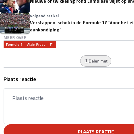
Nieuwe ontwikkeling rond Lambiase wijst op snel
Volgend artikel
Verstappen-schok in de Formule 1? 'Voor het e
aankondiging'
MEER OVER
Formule 1
Alain Prost
F1
Delen met
Plaats reactie
PLAATS REACTIE