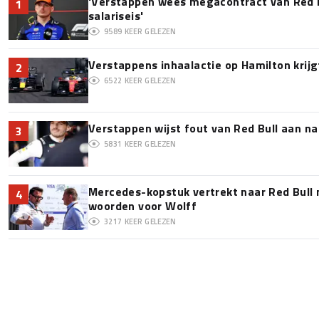
'Verstappen wees megacontract van Red 
1
salariseis'
9589
KEER GELEZEN
Verstappens inhaalactie op Hamilton krijg
2
6522
KEER GELEZEN
Verstappen wijst fout van Red Bull aan na
3
5831
KEER GELEZEN
Mercedes-kopstuk vertrekt naar Red Bull
4
woorden voor Wolff
3217
KEER GELEZEN