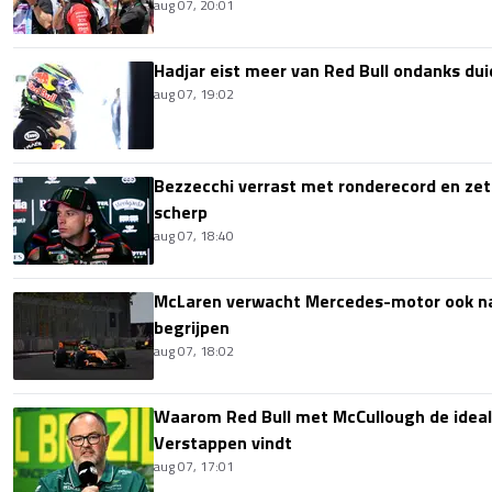
aug 07, 20:01
Hadjar eist meer van Red Bull ondanks dui
aug 07, 19:02
Bezzecchi verrast met ronderecord en zet t
scherp
aug 07, 18:40
McLaren verwacht Mercedes-motor ook na 
begrijpen
aug 07, 18:02
Waarom Red Bull met McCullough de idea
Verstappen vindt
aug 07, 17:01