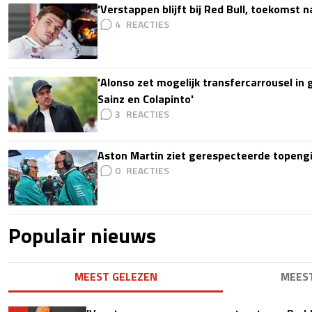
'Verstappen blijft bij Red Bull, toekomst 
4
'Alonso zet mogelijk transfercarrousel in
Sainz en Colapinto'
3
Aston Martin ziet gerespecteerde topengi
0
Populair nieuws
MEEST GELEZEN
MEES