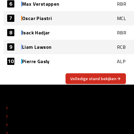
6
Max Verstappen
RBR
7
Oscar Piastri
MCL
8
Isack Hadjar
RBR
9
Liam Lawson
RCB
10
Pierre Gasly
ALP
Volledige stand bekijken
OVER
CONTACT
REDACTIONEEL STATUUT
COLOFON
ADVERTEREN