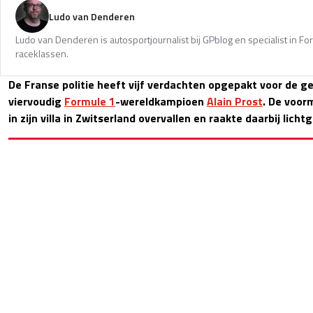
Ludo van Denderen
Ludo van Denderen is autosportjournalist bij GPblog en specialist in Fo
raceklassen.
De Franse politie heeft vijf verdachten opgepakt voor de g
viervoudig
Formule 1
-wereldkampioen
Alain Prost
. De voor
in zijn villa in Zwitserland overvallen en raakte daarbij lich