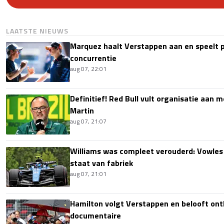
LAATSTE NIEUWS
Marquez haalt Verstappen aan en speelt 
concurrentie
aug 07, 22:01
Definitief! Red Bull vult organisatie aan
Martin
aug 07, 21:07
Williams was compleet verouderd: Vowles
staat van fabriek
aug 07, 21:01
Hamilton volgt Verstappen en belooft onth
documentaire