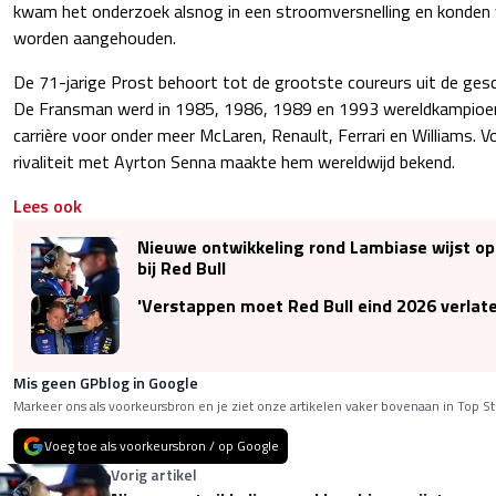
kwam het onderzoek alsnog in een stroomversnelling en konden vi
worden aangehouden.
De 71-jarige Prost behoort tot de grootste coureurs uit de gesc
De Fransman werd in 1985, 1986, 1989 en 1993 wereldkampioen e
carrière voor onder meer McLaren, Renault, Ferrari en Williams. Vo
rivaliteit met Ayrton Senna maakte hem wereldwijd bekend.
Lees ook
Nieuwe ontwikkeling rond Lambiase wijst op 
bij Red Bull
'Verstappen moet Red Bull eind 2026 verlate
Mis geen GPblog in Google
Markeer ons als voorkeursbron en je ziet onze artikelen vaker bovenaan in Top St
Voeg toe als voorkeursbron / op Google
Vorig artikel