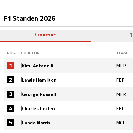
F1 Standen
2026
Coureurs
T
POS.
COUREUR
TEAM
1
Kimi Antonelli
MER
2
Lewis Hamilton
FER
3
George Russell
MER
4
Charles Leclerc
FER
5
Lando Norris
MCL