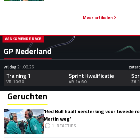
Meer artikelen
AANKOMENDE RACE
GP Nederland
vrijdag
21.08.26
zater
Training 1
Sprint Kwalificatie
Spr
VR 10:30
VR 14:30
ZA 
Geruchten
'Red Bull haalt versterking voor tweede ro
Martin weg'
1