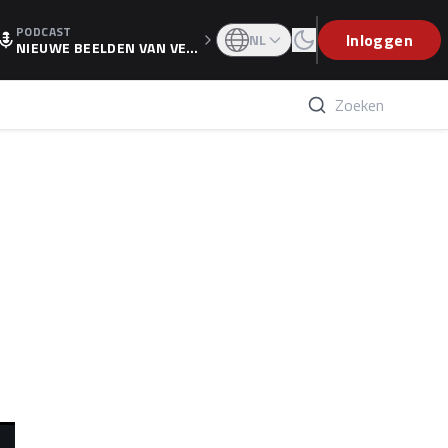
PODCAST
OGP
Inloggen
NL
NIEUWE BEELDEN VAN VER
STAPPEN EN WOLFF: 'WIE
WEET IS ER NU GETEKEND'