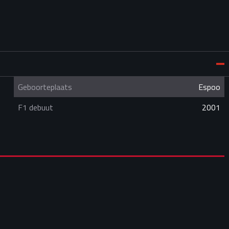
Geboorteplaats
Espoo
F1 debuut
2001