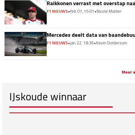
Raikkonen verrast met overstap na
F1 NIEUWS
•
feb 07, 15:01
•
Nicole Mulder
Mercedes deelt data van baandebuut
F1 NIEUWS
•
jan 22, 18:36
•
Kevin Doldersum
Meer a
IJskoude winnaar