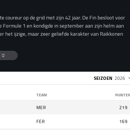
 coureur op de grid met zijn 42 jaar. De Fin besloot voor
 de Formule 1 en kondigde in september aan zijn helm aan
r het ijzige, maar zeer geliefde karakter van Raikkonen
SEIZOEN
TEAM
PUNTE
MER
219
FER
169