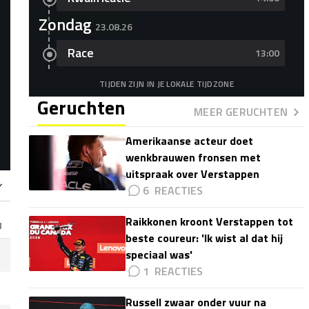
Zondag
23.08.26
Race
13:00
TIJDEN ZIJN IN JE LOKALE TIJDZONE
Geruchten
MEER GERUCHTEN
Amerikaanse acteur doet
wenkbrauwen fronsen met
uitspraak over Verstappen
6
Raikkonen kroont Verstappen tot
N
beste coureur: 'Ik wist al dat hij
speciaal was'
1
Russell zwaar onder vuur na