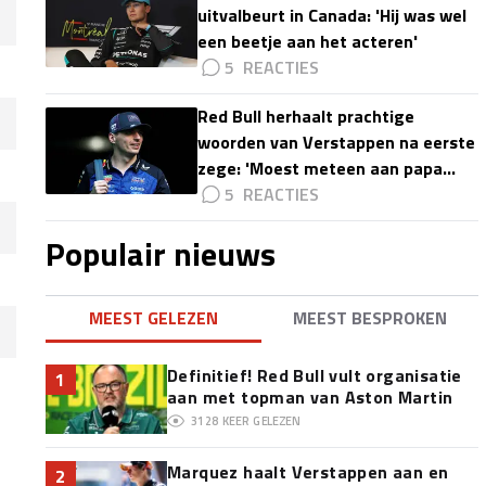
uitvalbeurt in Canada: 'Hij was wel
een beetje aan het acteren'
5
Red Bull herhaalt prachtige
woorden van Verstappen na eerste
zege: 'Moest meteen aan papa
denken'
5
Populair nieuws
MEEST GELEZEN
MEEST BESPROKEN
Definitief! Red Bull vult organisatie
1
aan met topman van Aston Martin
3128
KEER GELEZEN
Marquez haalt Verstappen aan en
2