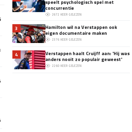
speelt psychologisch spel met
concurrentie
2672
KEER GELEZEN
6
Hamilton wil na Verstappen ook
3
eigen documentaire maken
2376
KEER GELEZEN
1
Verstappen haalt Cruijff aan: 'Hij was
4
anders nooit zo populair geweest'
2260
KEER GELEZEN
5
5