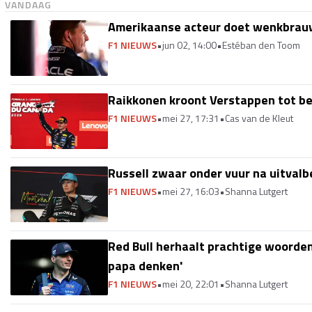
VANDAAG
Amerikaanse acteur doet wenkbrauw
F1 NIEUWS
•
jun 02, 14:00
•
Estéban den Toom
Raikkonen kroont Verstappen tot best
F1 NIEUWS
•
mei 27, 17:31
•
Cas van de Kleut
Russell zwaar onder vuur na uitvalbe
F1 NIEUWS
•
mei 27, 16:03
•
Shanna Lutgert
Red Bull herhaalt prachtige woorde
papa denken'
F1 NIEUWS
•
mei 20, 22:01
•
Shanna Lutgert