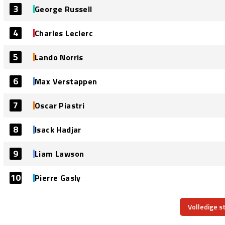
3
George Russell
4
Charles Leclerc
5
Lando Norris
6
Max Verstappen
7
Oscar Piastri
8
Isack Hadjar
9
Liam Lawson
10
Pierre Gasly
Volledige s