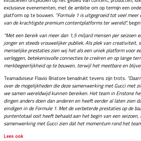
initiatieven ontplooien op het gebied van content, producten, lux
exclusieve evenementen, met de ambitie om op termijn een onde
platform op te bouwen.
"Formule 1 is uitgegroeid tot veel meer 
van de krachtigste premium contentplatforms ter wereld",
begin
"Met een bereik van meer dan 1,5 miljard mensen per seizoen e
jonger en steeds vrouwelijker publiek. Als plek van creativiteit, 
menselijke prestaties zien wij het als een uniek platform voor 
verleggen, betekenisvolle connecties te creëren en op lange te
merkbegeerlijkheid op te bouwen, terwijl het meetbare en blijve
Teamadviseur Flavio Briatore benadrukt tevens zijn trots.
"Daarn
over de mogelijkheden die deze samenwerking met Gucci met z
we samen wereldwijd kunnen bereiken. Het team in Enstone hee
dingen anders doen dan anderen en heeft eerder al laten zien d
eindigen in de Formule 1. Met de verbeterde prestaties op de baa
puntentotaal ooit heeft behaald aan het begin van een seizoen,
samenwerking met Gucci zien dat het momentum rond het team 
Lees ook