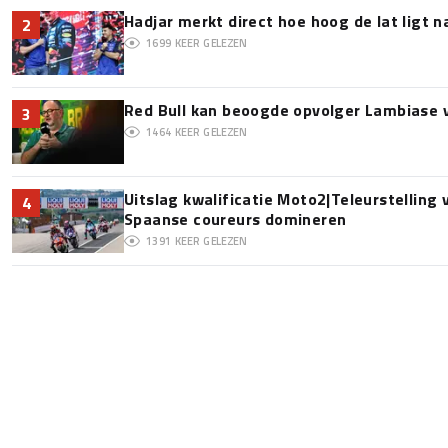
Hadjar merkt direct hoe hoog de lat ligt 
2
1699
KEER GELEZEN
Red Bull kan beoogde opvolger Lambiase v
3
1464
KEER GELEZEN
Uitslag kwalificatie Moto2|Teleurstelling
4
Spaanse coureurs domineren
1391
KEER GELEZEN