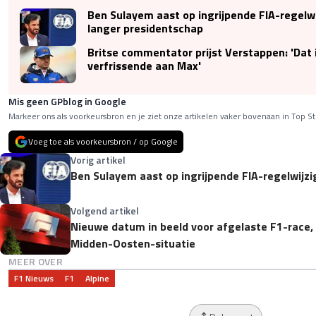
Ben Sulayem aast op ingrijpende FIA-regelwi
langer presidentschap
Britse commentator prijst Verstappen: 'Dat i
verfrissende aan Max'
Mis geen GPblog in Google
Markeer ons als voorkeursbron en je ziet onze artikelen vaker bovenaan in Top St
Voeg toe als voorkeursbron / op Google
Vorig artikel
Ben Sulayem aast op ingrijpende FIA-regelwijzi
Volgend artikel
Nieuwe datum in beeld voor afgelaste F1-race,
Midden-Oosten-situatie
MEER OVER
F1 Nieuws
F1
Alpine