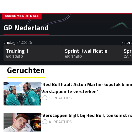
AANKOMENDE RACE
GP Nederland
vrijdag
21.08.26
zater
Training 1
Sprint Kwalificatie
Spr
VR 10:30
VR 14:30
ZA 
Geruchten
'Red Bull haalt Aston Martin-kopstuk bin
Verstappen te versterken'
1
'Verstappen blijft bij Red Bull, toekomst 
4