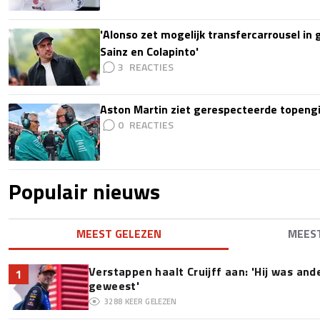
'Alonso zet mogelijk transfercarrousel in
Sainz en Colapinto'
3
Aston Martin ziet gerespecteerde topengi
0
Populair nieuws
MEEST GELEZEN
MEES
Verstappen haalt Cruijff aan: 'Hij was and
1
geweest'
3288
KEER GELEZEN