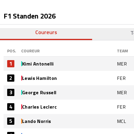
F1 Standen
2026
Coureurs
T
POS.
COUREUR
TEAM
1
Kimi Antonelli
MER
2
Lewis Hamilton
FER
3
George Russell
MER
4
Charles Leclerc
FER
5
Lando Norris
MCL