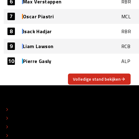
6
Max Verstappen
RBR
7
Oscar Piastri
MCL
8
Isack Hadjar
RBR
9
Liam Lawson
RCB
10
Pierre Gasly
ALP
Volledige stand bekijken
OVER
CONTACT
REDACTIONEEL STATUUT
COLOFON
ADVERTEREN