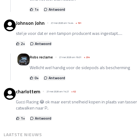
1
+
Antwoord
Johnson John
27 mei 2026 om 14:44
+
761
stel je voor dat er een tampon producent was ingestapt.....
2
+
Antwoord
Robs reclame
27 mei 2026 om 16:01
+
254
Wellicht wel handig voor de sidepods als bescherming
0
+
Antwoord
charlottem
27 mei 2026 om 14:27
+
62
Gucci Racing 😂 ok maar eerst snelheid kopen in plaats van tassen,
catwalken naar P..
1
+
Antwoord
LAATSTE NIEUWS