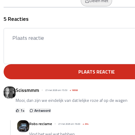
Delen met
5 Reacties
PLAATS REACTIE
Scissmmm
27 mei 2026 om 15:53
+
18958
Mooi, dan zijn we eindelijk van dat lelijke roze af op de wagen
1
+
Antwoord
Robs reclame
27 mei 2026 om 16:00
+
254
Vind het wel wat hebben