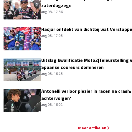
zaterdagzege
aug 08, 17:36
Hadjar ontdekt van dichtbij wat Verstapp
aug 08, 17:03
Uitslag kwalificatie Moto2|Teleurstelling 
Spaanse coureurs domineren
aug 08, 16:43
Antonelli verloor plezier in racen na crash
achtervolgen'
aug 08, 16:04
Meer artikelen