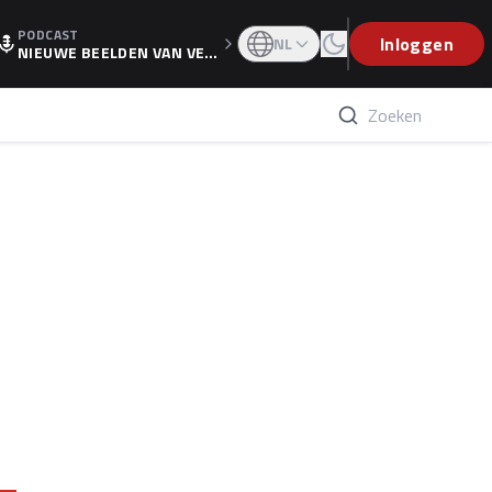
PODCAST
OGP
Inloggen
NL
NIEUWE BEELDEN VAN VER
STAPPEN EN WOLFF: 'WIE
WEET IS ER NU GETEKEND'