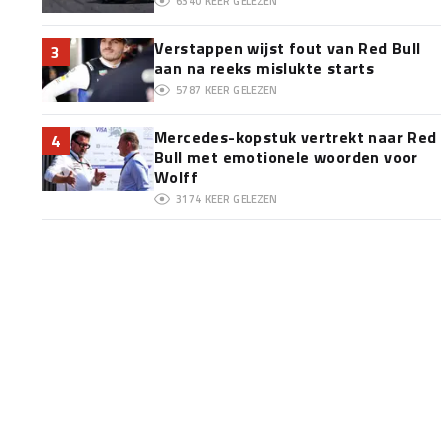
6340
KEER GELEZEN
Verstappen wijst fout van Red Bull
3
aan na reeks mislukte starts
5787
KEER GELEZEN
Mercedes-kopstuk vertrekt naar Red
4
Bull met emotionele woorden voor
Wolff
3174
KEER GELEZEN