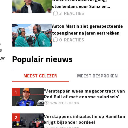
stoelendans voor Sainz en
Colapinto'
3
Aston Martin ziet gerespecteerde
topengineer na jaren vertrekken
0
,
e
Populair nieuws
ar
MEEST GELEZEN
MEEST BESPROKEN
'Verstappen wees megacontract van
1
Red Bull af met enorme salariseis'
9297
KEER GELEZEN
Verstappens inhaalactie op Hamilton
2
krijgt bijzonder oordeel