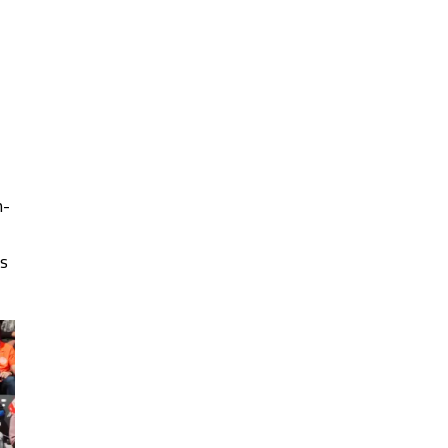
n-
is