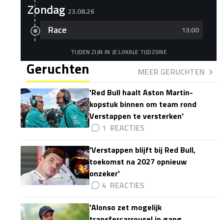
Zondag
23.08.26
Race
13:00
TIJDEN ZIJN IN JE LOKALE TIJDZONE
Geruchten
MEER GERUCHTEN
'Red Bull haalt Aston Martin-
kopstuk binnen om team rond
Verstappen te versterken'
1
'Verstappen blijft bij Red Bull,
toekomst na 2027 opnieuw
onzeker'
4
'Alonso zet mogelijk
transfercarrousel in gang,