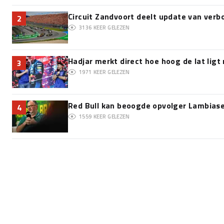
Circuit Zandvoort deelt update van ver
2
3136
KEER GELEZEN
Hadjar merkt direct hoe hoog de lat lig
3
1971
KEER GELEZEN
Red Bull kan beoogde opvolger Lambiase 
4
1559
KEER GELEZEN