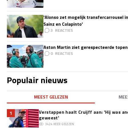
'Alonso zet mogelijk transfercarrousel i
Sainz en Colapinto'
3
Aston Martin ziet gerespecteerde topen
0
Populair nieuws
MEEST GELEZEN
MEE
Verstappen haalt Cruijff aan: 'Hij was an
1
geweest'
3424
KEER GELEZEN