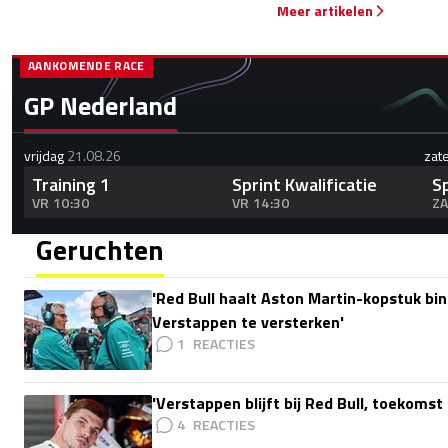
Meer artikelen
AANKOMENDE RACE
GP Nederland
vrijdag
21.08.26
zat
Training 1
Sprint Kwalificatie
S
VR 10:30
VR 14:30
ZA
Geruchten
'Red Bull haalt Aston Martin-kopstuk b
Verstappen te versterken'
1
'Verstappen blijft bij Red Bull, toekoms
4