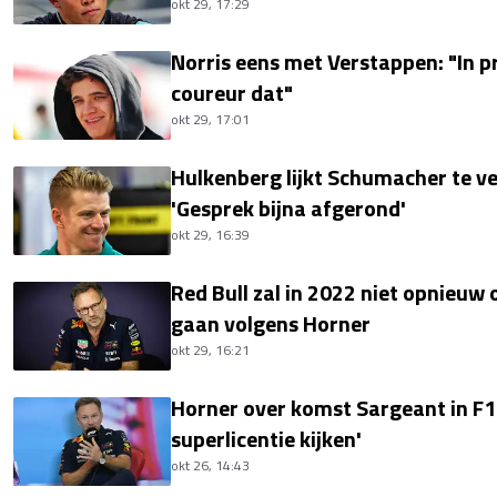
okt 29, 17:29
Norris eens met Verstappen: "In pr
coureur dat"
okt 29, 17:01
Hulkenberg lijkt Schumacher te v
'Gesprek bijna afgerond'
okt 29, 16:39
Red Bull zal in 2022 niet opnieuw
gaan volgens Horner
okt 29, 16:21
Horner over komst Sargeant in F1
superlicentie kijken'
okt 26, 14:43